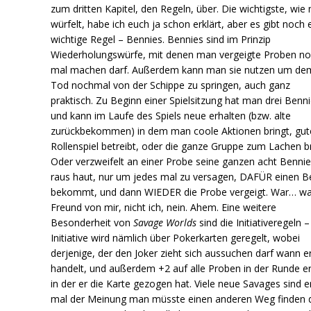
zum dritten Kapitel, den Regeln, über. Die wichtigste, wie
würfelt, habe ich euch ja schon erklärt, aber es gibt noch 
wichtige Regel – Bennies. Bennies sind im Prinzip
Wiederholungswürfe, mit denen man vergeigte Proben n
mal machen darf. Außerdem kann man sie nutzen um de
Tod nochmal von der Schippe zu springen, auch ganz
praktisch. Zu Beginn einer Spielsitzung hat man drei Benni
und kann im Laufe des Spiels neue erhalten (bzw. alte
zurückbekommen) in dem man coole Aktionen bringt, gut
Rollenspiel betreibt, oder die ganze Gruppe zum Lachen br
Oder verzweifelt an einer Probe seine ganzen acht Benni
raus haut, nur um jedes mal zu versagen, DAFÜR einen B
bekommt, und dann WIEDER die Probe vergeigt. War… wa
Freund von mir, nicht ich, nein. Ahem. Eine weitere
Besonderheit von
Savage Worlds
sind die Initiativeregeln –
Initiative wird nämlich über Pokerkarten geregelt, wobei
derjenige, der den Joker zieht sich aussuchen darf wann e
handelt, und außerdem +2 auf alle Proben in der Runde er
in der er die Karte gezogen hat. Viele neue Savages sind e
mal der Meinung man müsste einen anderen Weg finden 