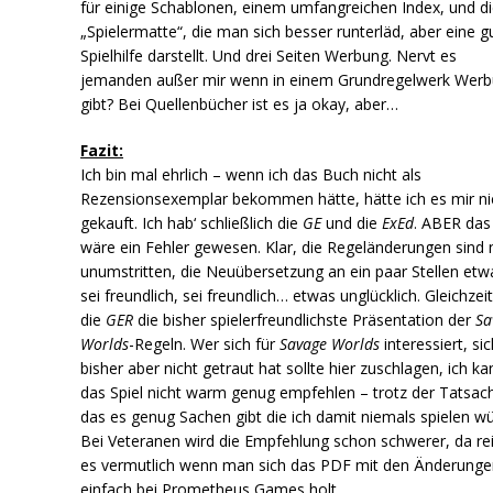
für einige Schablonen, einem umfangreichen Index, und d
„Spielermatte“, die man sich besser runterläd, aber eine g
Spielhilfe darstellt. Und drei Seiten Werbung. Nervt es
jemanden außer mir wenn in einem Grundregelwerk Wer
gibt? Bei Quellenbücher ist es ja okay, aber…
Fazit:
Ich bin mal ehrlich – wenn ich das Buch nicht als
Rezensionsexemplar bekommen hätte, hätte ich es mir ni
gekauft. Ich hab‘ schließlich die
GE
und die
ExEd
. ABER das
wäre ein Fehler gewesen. Klar, die Regeländerungen sind 
unumstritten, die Neuübersetzung an ein paar Stellen et
sei freundlich, sei freundlich… etwas unglücklich. Gleichzeiti
die
GER
die bisher spielerfreundlichste Präsentation der
Sa
Worlds
-Regeln. Wer sich für
Savage Worlds
interessiert, sic
bisher aber nicht getraut hat sollte hier zuschlagen, ich ka
das Spiel nicht warm genug empfehlen – trotz der Tatsac
das es genug Sachen gibt die ich damit niemals spielen wü
Bei Veteranen wird die Empfehlung schon schwerer, da re
es vermutlich wenn man sich das PDF mit den Änderunge
einfach bei Prometheus Games holt.