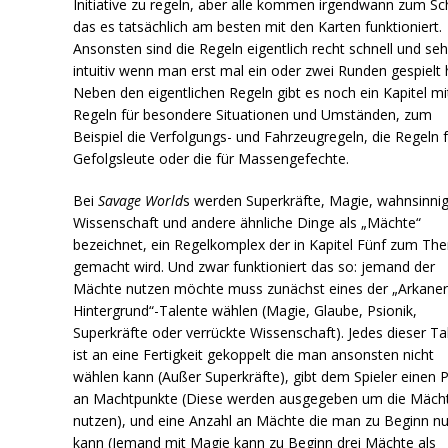
Initiative zu regeln, aber alle kommen irgendwann zum Sc
das es tatsächlich am besten mit den Karten funktioniert.
Ansonsten sind die Regeln eigentlich recht schnell und seh
intuitiv wenn man erst mal ein oder zwei Runden gespielt 
Neben den eigentlichen Regeln gibt es noch ein Kapitel mi
Regeln für besondere Situationen und Umständen, zum
Beispiel die Verfolgungs- und Fahrzeugregeln, die Regeln 
Gefolgsleute oder die für Massengefechte.
Bei
Savage World
s werden Superkräfte, Magie, wahnsinni
Wissenschaft und andere ähnliche Dinge als „Mächte“
bezeichnet, ein Regelkomplex der in Kapitel Fünf zum Th
gemacht wird. Und zwar funktioniert das so: jemand der
Mächte nutzen möchte muss zunächst eines der „Arkane
Hintergrund“-Talente wählen (Magie, Glaube, Psionik,
Superkräfte oder verrückte Wissenschaft). Jedes dieser Ta
ist an eine Fertigkeit gekoppelt die man ansonsten nicht
wählen kann (Außer Superkräfte), gibt dem Spieler einen 
an Machtpunkte (Diese werden ausgegeben um die Mäch
nutzen), und eine Anzahl an Mächte die man zu Beginn n
kann (Jemand mit Magie kann zu Beginn drei Mächte als