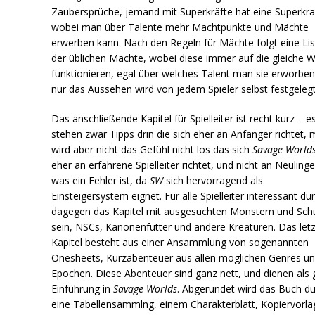
Zaubersprüche, jemand mit Superkräfte hat eine Superkraf
wobei man über Talente mehr Machtpunkte und Mächte
erwerben kann. Nach den Regeln für Mächte folgt eine Lis
der üblichen Mächte, wobei diese immer auf die gleiche 
funktionieren, egal über welches Talent man sie erworben
nur das Aussehen wird von jedem Spieler selbst festgelegt
Das anschließende Kapitel für Spielleiter ist recht kurz – e
stehen zwar Tipps drin die sich eher an Anfänger richtet,
wird aber nicht das Gefühl nicht los das sich
Savage World
eher an erfahrene Spielleiter richtet, und nicht an Neulinge
was ein Fehler ist, da
SW
sich hervorragend als
Einsteigersystem eignet. Für alle Spielleiter interessant dür
dagegen das Kapitel mit ausgesuchten Monstern und Sch
sein, NSCs, Kanonenfutter und andere Kreaturen. Das let
Kapitel besteht aus einer Ansammlung von sogenannten
Onesheets, Kurzabenteuer aus allen möglichen Genres u
Epochen. Diese Abenteuer sind ganz nett, und dienen als 
Einführung in
Savage Worlds
. Abgerundet wird das Buch d
eine Tabellensammlng, einem Charakterblatt, Kopiervorl