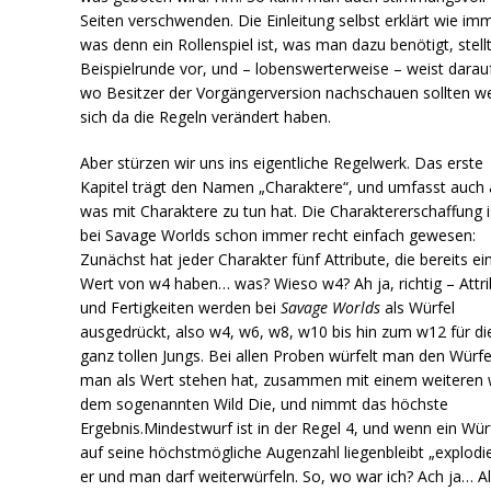
Seiten verschwenden. Die Einleitung selbst erklärt wie im
was denn ein Rollenspiel ist, was man dazu benötigt, stell
Beispielrunde vor, und – lobenswerterweise – weist darauf
wo Besitzer der Vorgängerversion nachschauen sollten we
sich da die Regeln verändert haben.
Aber stürzen wir uns ins eigentliche Regelwerk. Das erste
Kapitel trägt den Namen „Charaktere“, und umfasst auch a
was mit Charaktere zu tun hat. Die Charaktererschaffung i
bei Savage Worlds schon immer recht einfach gewesen:
Zunächst hat jeder Charakter fünf Attribute, die bereits ei
Wert von w4 haben… was? Wieso w4? Ah ja, richtig – Attr
und Fertigkeiten werden bei
Savage Worlds
als Würfel
ausgedrückt, also w4, w6, w8, w10 bis hin zum w12 für di
ganz tollen Jungs. Bei allen Proben würfelt man den Würfe
man als Wert stehen hat, zusammen mit einem weiteren 
dem sogenannten Wild Die, und nimmt das höchste
Ergebnis.Mindestwurf ist in der Regel 4, und wenn ein Wür
auf seine höchstmögliche Augenzahl liegenbleibt „explodie
er und man darf weiterwürfeln. So, wo war ich? Ach ja… A