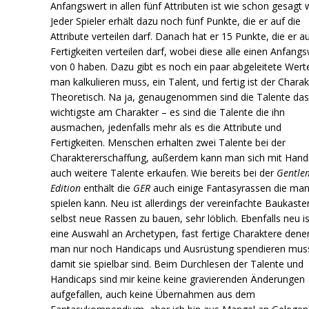
Anfangswert in allen fünf Attributen ist wie schon gesagt 
Jeder Spieler erhält dazu noch fünf Punkte, die er auf die
Attribute verteilen darf. Danach hat er 15 Punkte, die er a
Fertigkeiten verteilen darf, wobei diese alle einen Anfang
von 0 haben. Dazu gibt es noch ein paar abgeleitete Wert
man kalkulieren muss, ein Talent, und fertig ist der Charak
Theoretisch. Na ja, genaugenommen sind die Talente da
wichtigste am Charakter – es sind die Talente die ihn
ausmachen, jedenfalls mehr als es die Attribute und
Fertigkeiten. Menschen erhalten zwei Talente bei der
Charaktererschaffung, außerdem kann man sich mit Hand
auch weitere Talente erkaufen. Wie bereits bei der
Gentle
Edition
enthält die
GER
auch einige Fantasyrassen die ma
spielen kann. Neu ist allerdings der vereinfachte Baukast
selbst neue Rassen zu bauen, sehr löblich. Ebenfalls neu is
eine Auswahl an Archetypen, fast fertige Charaktere dene
man nur noch Handicaps und Ausrüstung spendieren mus
damit sie spielbar sind. Beim Durchlesen der Talente und
Handicaps sind mir keine keine gravierenden Änderungen
aufgefallen, auch keine Übernahmen aus dem