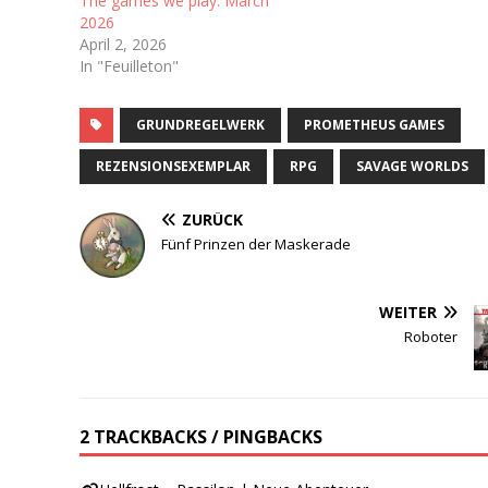
The games we play: March
2026
April 2, 2026
In "Feuilleton"
GRUNDREGELWERK
PROMETHEUS GAMES
REZENSIONSEXEMPLAR
RPG
SAVAGE WORLDS
ZURÜCK
Fünf Prinzen der Maskerade
WEITER
Roboter
2 TRACKBACKS / PINGBACKS