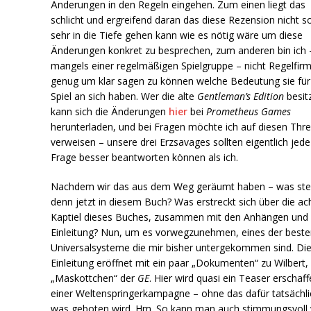
Änderungen in den Regeln eingehen. Zum einen liegt das
schlicht und ergreifend daran das diese Rezension nicht s
sehr in die Tiefe gehen kann wie es nötig wäre um diese
Änderungen konkret zu besprechen, zum anderen bin ich 
mangels einer regelmäßigen Spielgruppe – nicht Regelfir
genug um klar sagen zu können welche Bedeutung sie für
Spiel an sich haben. Wer die alte
Gentleman’s Edition
besit
kann sich die Änderungen
hier
bei
Prometheus Games
herunterladen, und bei Fragen möchte ich auf diesen Thr
verweisen – unsere drei Erzsavages sollten eigentlich jede
Frage besser beantworten können als ich.
Nachdem wir das aus dem Weg geräumt haben – was ste
denn jetzt in diesem Buch? Was erstreckt sich über die ac
Kaptiel dieses Buches, zusammen mit den Anhängen und 
Einleitung? Nun, um es vorwegzunehmen, eines der best
Universalsysteme die mir bisher untergekommen sind. Di
Einleitung eröffnet mit ein paar „Dokumenten“ zu Wilbert
„Maskottchen“ der
GE
. Hier wird quasi ein Teaser erschaf
einer Weltenspringerkampagne – ohne das dafür tatsächli
was geboten wird. Hm. So kann man auch stimmungsvoll 