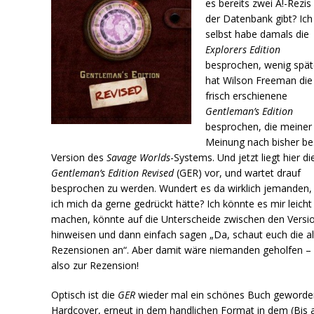
es bereits zwei A!-Rezis 
der Datenbank gibt? Ich
selbst habe damals die
Explorers Edition
besprochen, wenig spät
hat Wilson Freeman die
frisch erschienene
Gentleman’s Edition
besprochen, die meiner
Meinung nach bisher be
Version des
Savage Worlds
-Systems. Und jetzt liegt hier di
Gentleman’s Edition Revised
(GER) vor, und wartet drauf
besprochen zu werden. Wundert es da wirklich jemanden,
ich mich da gerne gedrückt hätte? Ich könnte es mir leicht
machen, könnte auf die Unterscheide zwischen den Versi
hinweisen und dann einfach sagen „Da, schaut euch die a
Rezensionen an“. Aber damit wäre niemanden geholfen –
also zur Rezension!
Optisch ist die
GER
wieder mal ein schönes Buch geworde
Hardcover, erneut in dem handlichen Format in dem (Bis 