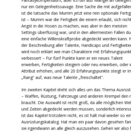
Fantasykompendium, aber ich bin aus Mangel an Gelegen
nur ein Gelegenheitssavage. Eine Sache die mit aufgefalle
ist die tatsache das Mumm jetzt eine rein optionale Fertig
ist – Mumm war die Fertigkeit die einem erlaubt, sich nich
Angst in die Hosen zu machen, was aber in den meisten
Settings überflüssig war, und in den allermeisten Fällen du
eine einfache Willenskraftprobe abgedeckt werden kann. 
der Beschreibung aller Talente, Handicaps und Fertigkeite
wird noch erklärt wie man Charaktere mit Erfahrungspunk
verbessert – Für fünf Punkte kann er ein neues Talent
erwerben, Fertigkeiten steigern oder neu erwerben, oder 
Attribut erhöhen, und alle 20 Erfahrungspunkte steigt er i
„Rang“ auf, was neue Talente „freischaltet“.
Im zweiten Kapitel dreht sich alles um das Thema Ausrüs
– Waffen, Rüstung, Fahrzeuge und anderen Krempel den
braucht. Die Auswahl ist recht groß, da alle möglichen We
und Zeiten abgedeckt werden müssen, sonderlich interes
ist das Kapitel trotzdem nicht, es ist halt mal wieder so ei
Ausrüstungskatalog. Hat man ein paar davon gesehen fa
sie irgendwann an alle gleich auszusehen. Gehen wir also l