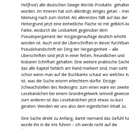
Hellfrost
) alle deutschen
Savage Worlds
-Produkte gehalte
wurden. Im Inneren hat sich allerdings einiges getan – me
Meinung nach zum Vorteil. Als allererstes fällt auf das der
Hintergrund jetzt eine einheitliche Fläche ist mit gelblich-b
Farbe, wodurch die Lesbarkeit gegenüber dem
Pseudopergament der Vorgängerauflage deutlich erhöht
worden ist. Auch sind die Überschriften in dieser furchtba
Pseudohandschrift ein Ding der Vergangenheit – alle
Überschriften sind jetzt in einer fetten, freundlichen und
lesbaren Schriftart gehalten. Eine weitere praktische Sache
das alle Kapitel farblich am Rand markiert sind, man sieht
schon wenn man auf die Buchkante schaut wo welches Ka
ist, was die Suche enorm erleichtern dürfte. Einzige
Schwachstellen des Redesigns: zum einen wäre ein zweit
Lesebändchen bei einem Grundregelwerk sinnvoll gewese
zum anderen ist das Lesebändchen jetzt etwas zu kurz
geraten. Wenden wir uns also dem eigentlichen Inhalt zu.
Eine Sache direkt zu Anfang, damit niemand das Gefühl ha
würde ihn in die Irre führen – ich werde nicht auf die