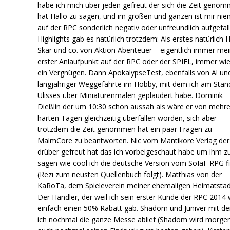
habe ich mich über jeden gefreut der sich die Zeit geno
hat Hallo zu sagen, und im großen und ganzen ist mir ni
auf der RPC sonderlich negativ oder unfreundlich aufgefall
Highlights gab es natürlich trotzdem: Als erstes natürlich H
Skar und co. von Aktion Abenteuer – eigentlich immer me
erster Anlaufpunkt auf der RPC oder der SPIEL, immer wi
ein Vergnügen. Dann ApokalypseTest, ebenfalls von A! un
langjähriger Weggefährte im Hobby, mit dem ich am Stan
Ulisses über Miniaturenmalen geplaudert habe. Dominik
Dießlin der um 10:30 schon aussah als wäre er von mehr
harten Tagen gleichzeitig überfallen worden, sich aber
trotzdem die Zeit genommen hat ein paar Fragen zu
MalmCore zu beantworten. Nic vom Mantikore Verlag der
drüber gefreut hat das ich vorbeigeschaut habe um ihm z
sagen wie cool ich die deutsche Version vom SoIaF RPG f
(Rezi zum neusten Quellenbuch folgt). Matthias von der
KaRoTa, dem Spieleverein meiner ehemaligen Heimatstad
Der Händler, der weil ich sein erster Kunde der RPC 2014
einfach einen 50% Rabatt gab. Shadom und Juniver mit d
ich nochmal die ganze Messe ablief (Shadom wird morge