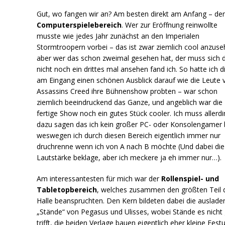
Gut, wo fangen wir an? Am besten direkt am Anfang – d
Computerspielebereich
. Wer zur Eröffnung reinwollte
musste wie jedes Jahr zunächst an den Imperialen
Stormtroopern vorbei – das ist zwar ziemlich cool anzuse
aber wer das schon zweimal gesehen hat, der muss sich 
nicht noch ein drittes mal ansehen fand ich. So hatte ich d
am Eingang einen schönen Ausblick darauf wie die Leute 
Assassins Creed ihre Bühnenshow probten – war schon
ziemlich beeindruckend das Ganze, und angeblich war die
fertige Show noch ein gutes Stück cooler. Ich muss allerd
dazu sagen das ich kein großer PC- oder Konsolengamer 
weswegen ich durch diesen Bereich eigentlich immer nur
druchrenne wenn ich von A nach B möchte (Und dabei die
Lautstärke beklage, aber ich meckere ja eh immer nur…).
Am interessantesten für mich war der
Rollenspiel- und
Tabletopbereich
, welches zusammen den größten Teil 
Halle beanspruchten. Den Kern bildeten dabei die auslad
„Stände“ von Pegasus und Ulisses, wobei Stände es nicht
trifft, die beiden Verlage bauen eigentlich eher kleine Fes