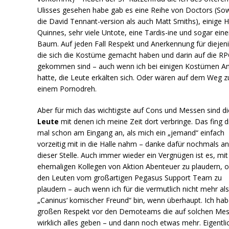
Ulisses gesehen habe gab es eine Reihe von Doctors (So
die David Tennant-version als auch Matt Smiths), einige H
Quinnes, sehr viele Untote, eine Tardis-ine und sogar ein
Baum. Auf jeden Fall Respekt und Anerkennung für diejen
die sich die Kostüme gemacht haben und darin auf die R
gekommen sind – auch wenn ich bei einigen Kostümen A
hatte, die Leute erkälten sich. Oder wären auf dem Weg z
einem Pornodreh.
Aber für mich das wichtigste auf Cons und Messen sind di
Leute
mit denen ich meine Zeit dort verbringe. Das fing d
mal schon am Eingang an, als mich ein „jemand“ einfach
vorzeitig mit in die Halle nahm – danke dafür nochmals a
dieser Stelle. Auch immer wieder ein Vergnügen ist es, mi
ehemaligen Kollegen von Aktion Abenteuer zu plaudern, 
den Leuten vom großartigen Pegasus Support Team zu
plaudern – auch wenn ich für die vermutlich nicht mehr al
„Caninus‘ komischer Freund“ bin, wenn überhaupt. Ich ha
großen Respekt vor den Demoteams die auf solchen Me
wirklich alles geben – und dann noch etwas mehr. Eigentli