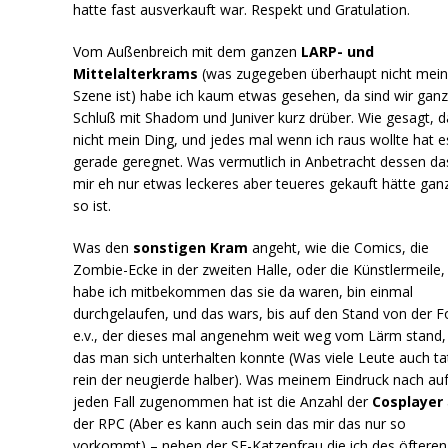
hatte fast ausverkauft war. Respekt und Gratulation.
Vom Außenbreich mit dem ganzen
LARP- und
Mittelalterkrams
(was zugegeben überhaupt nicht mei
Szene ist) habe ich kaum etwas gesehen, da sind wir gan
Schluß mit Shadom und Juniver kurz drüber. Wie gesagt, da
nicht mein Ding, und jedes mal wenn ich raus wollte hat e
gerade geregnet. Was vermutlich in Anbetracht dessen da
mir eh nur etwas leckeres aber teueres gekauft hätte gan
so ist.
Was den
sonstigen Kram
angeht, wie die Comics, die
Zombie-Ecke in der zweiten Halle, oder die Künstlermeile,
habe ich mitbekommen das sie da waren, bin einmal
durchgelaufen, und das wars, bis auf den Stand von der F
e.v., der dieses mal angenehm weit weg vom Lärm stand,
das man sich unterhalten konnte (Was viele Leute auch ta
rein der neugierde halber). Was meinem Eindruck nach au
jeden Fall zugenommen hat ist die Anzahl der
Cosplayer
der RPC (Aber es kann auch sein das mir das nur so
vorkommt) – neben der SF-Katzenfrau die ich des öfteren