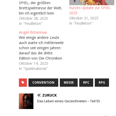
SPIEL, der größten
Kurzes Update zur SPIEL
Brettspielmesse der Welt,
2025
bin ich eigentlich kein
Oktober 21, 2025
Brettspieler. In meiner
Oktober 28, 2025
In "Feuilleton"
Kindheit wurden bei uns
In "Feuilleton"
Zuhause kaum Brettspiele
Angeli Britanniae
gespielt abseits von ab
Wie einige andere Leute
und an Risiko oder
auch warte ich mittlerweile
Monopoly,
schon seit einigen Jahren
dementsprechend habe
darauf das die dritte
ich nie wirklich Zugang
Edition von Die Chroniken
zum Brettspielhobby
der Engel (Vulgo: Engel),
Oktober 14, 2025
gefunden. Man könnte
welche ja irgendwann bald
In "Spielmaterial"
sich also fragen…
das Licht der Welt
erblicken soll. Hoffentlich.
CONVENTION
MESSE
RPC
RPG
Immerhin haben wir ja
schon ein Playtest-
Dokument bekommen Ich
ZURÜCK
bin sogar auf dem
Das Leben eines Gezeichneten – Teil 55
dazugehörigen Discord-
Server…