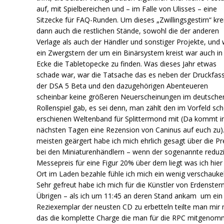
auf, mit Spielbereichen und – im Falle von Ulisses – eine
Sitzecke für FAQ-Runden. Um dieses „Zwillingsgestirn“ kre
dann auch die restlichen Stände, sowohl die der anderen
Verlage als auch der Händler und sonstiger Projekte, und 
ein Zwergstern der um ein Binärsystem kreist war auch in
Ecke die Tabletopecke zu finden. Was dieses Jahr etwas
schade war, war die Tatsache das es neben der Druckfas
der DSA 5 Beta und den dazugehörigen Abenteueren
scheinbar keine größeren Neuerscheinungen im deutsche
Rollenspiel gab, es sei denn, man zählt den im Vorfeld sc
erschienen Weltenband für Splittermond mit (Da kommt i
nächsten Tagen eine Rezension von Caninus auf euch zu)
meisten geärgert habe ich mich ehrlich gesagt über die Pr
bei den Miniaturenhändlern – wenn der sogenannte reduzi
Messepreis für eine Figur 20% über dem liegt was ich hier
Ort im Laden bezahle fühle ich mich ein wenig verschaukel
Sehr gefreut habe ich mich für die Künstler von Erdenster
Übrigen – als ich um 11:45 an deren Stand ankam um ein
Reziexemplar der neusten CD zu erbetteln teilte man mir 
das die komplette Charge die man für die RPC mitgeno