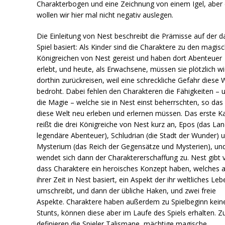
Charakterbogen und eine Zeichnung von einem Igel, aber
wollen wir hier mal nicht negativ auslegen.
Die Einleitung von Nest beschreibt die Prämisse auf der d
Spiel basiert: Als Kinder sind die Charaktere zu den magis
Königreichen von Nest gereist und haben dort Abenteuer
erlebt, und heute, als Erwachsene, müssen sie plötzlich w
dorthin zurückreisen, weil eine schreckliche Gefahr diese 
bedroht. Dabei fehlen den Charakteren die Fähigkeiten – 
die Magie – welche sie in Nest einst beherrschten, so das 
diese Welt neu erleben und erlernen müssen. Das erste Ka
reißt die drei Königreiche von Nest kurz an, Epos (das Lan
legendäre Abenteuer), Schludrian (die Stadt der Wunder) 
Mysterium (das Reich der Gegensätze und Mysterien), un
wendet sich dann der Charaktererschaffung zu. Nest gibt 
dass Charaktere ein heroisches Konzept haben, welches 
ihrer Zeit in Nest basiert, ein Aspekt der ihr weltliches Leb
umschreibt, und dann der übliche Haken, und zwei freie
Aspekte. Charaktere haben außerdem zu Spielbeginn kein
Stunts, können diese aber im Laufe des Spiels erhalten. Zu
definieren die Spieler Talismane, mächtige magische