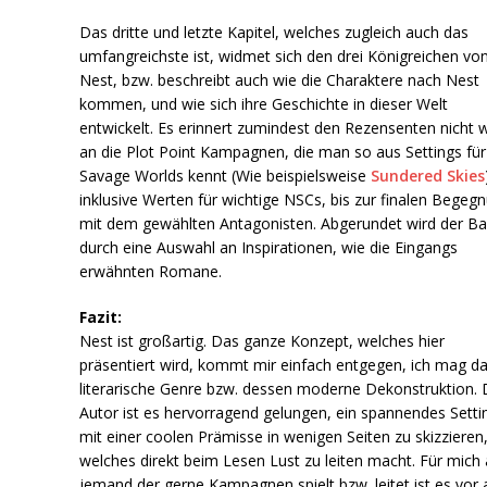
Das dritte und letzte Kapitel, welches zugleich auch das
umfangreichste ist, widmet sich den drei Königreichen vo
Nest, bzw. beschreibt auch wie die Charaktere nach Nest
kommen, und wie sich ihre Geschichte in dieser Welt
entwickelt. Es erinnert zumindest den Rezensenten nicht 
an die Plot Point Kampagnen, die man so aus Settings für
Savage Worlds kennt (Wie beispielsweise
Sundered Skies
inklusive Werten für wichtige NSCs, bis zur finalen Begeg
mit dem gewählten Antagonisten. Abgerundet wird der B
durch eine Auswahl an Inspirationen, wie die Eingangs
erwähnten Romane.
Fazit:
Nest ist großartig. Das ganze Konzept, welches hier
präsentiert wird, kommt mir einfach entgegen, ich mag d
literarische Genre bzw. dessen moderne Dekonstruktion.
Autor ist es hervorragend gelungen, ein spannendes Setti
mit einer coolen Prämisse in wenigen Seiten zu skizzieren
welches direkt beim Lesen Lust zu leiten macht. Für mich 
jemand der gerne Kampagnen spielt bzw. leitet ist es vor 