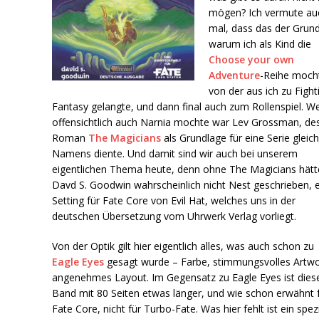
mögen? Ich vermute au
mal, dass das der Grund 
warum ich als Kind die
Choose your own
Adventure
-Reihe moch
von der aus ich zu Fight
Fantasy gelangte, und dann final auch zum Rollenspiel. W
offensichtlich auch Narnia mochte war Lev Grossman, de
Roman
The Magicians
als Grundlage für eine Serie gleic
Namens diente. Und damit sind wir auch bei unserem
eigentlichen Thema heute, denn ohne The Magicians hätt
Davd S. Goodwin wahrscheinlich nicht Nest geschrieben, e
Setting für Fate Core von Evil Hat, welches uns in der
deutschen Übersetzung vom Uhrwerk Verlag vorliegt.
Von der Optik gilt hier eigentlich alles, was auch schon zu
Eagle Eyes
gesagt wurde – Farbe, stimmungsvolles Artwo
angenehmes Layout. Im Gegensatz zu Eagle Eyes ist dies
Band mit 80 Seiten etwas länger, und wie schon erwähnt 
Fate Core, nicht für Turbo-Fate. Was hier fehlt ist ein spezi