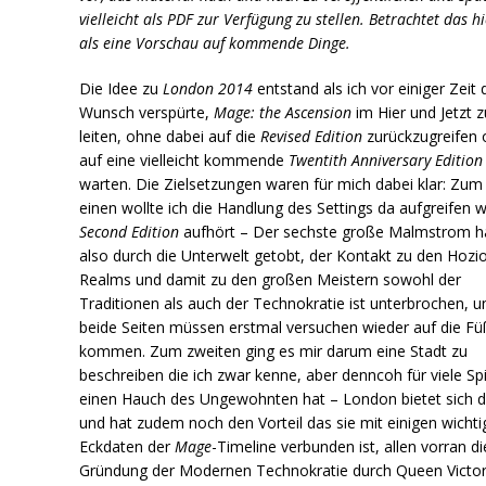
vielleicht als PDF zur Verfügung zu stellen. Betrachtet das hi
als eine Vorschau auf kommende Dinge.
Die Idee zu
London 2014
entstand als ich vor einiger Zeit
Wunsch verspürte,
Mage: the Ascension
im Hier und Jetzt z
leiten, ohne dabei auf die
Revised Edition
zurückzugreifen 
auf eine vielleicht kommende
Twentith Anniversary Edition
warten. Die Zielsetzungen waren für mich dabei klar: Zum
einen wollte ich die Handlung des Settings da aufgreifen 
Second Edition
aufhört – Der sechste große Malmstrom h
also durch die Unterwelt getobt, der Kontakt zu den Hozi
Realms und damit zu den großen Meistern sowohl der
Traditionen als auch der Technokratie ist unterbrochen, u
beide Seiten müssen erstmal versuchen wieder auf die Fü
kommen. Zum zweiten ging es mir darum eine Stadt zu
beschreiben die ich zwar kenne, aber denncoh für viele Spi
einen Hauch des Ungewohnten hat – London bietet sich d
und hat zudem noch den Vorteil das sie mit einigen wicht
Eckdaten der
Mage
-Timeline verbunden ist, allen vorran di
Gründung der Modernen Technokratie durch Queen Victor