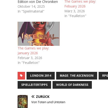
The Games we play:
Edition von Die Chroniken
Febuary 2026
der Engel (Vulgo: Engel),
Oktober 14, 2025
März 3, 2026
welche ja irgendwann bald
In "Spielmaterial"
In "Feuilleton"
das Licht der Welt
erblicken soll. Hoffentlich.
Immerhin haben wir ja
schon ein Playtest-
Dokument bekommen Ich
bin sogar auf dem
dazugehörigen Discord-
The Games we play:
Server…
January 2026
Februar 3, 2026
In "Feuilleton"
LONDON 2014
MAGE: THE ASCENSION
RP
SPIELLEITERTIPPS
WORLD OF DARKNESS
ZURÜCK
Von Toten und Untoten