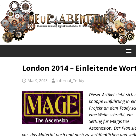
NEUE ABENTEUER
London 2014 – Einleitende Wor
Mai 9, 2013
Infernal_Teddy
Dieser Artikel sieht sich 
knappe Einführung in ei
Projekt an dem Teddy s
eine Weile schreibt, ein
Setting für
Mage: the
Ascenesion
. Der Plan si
vor, das Material nach und nach zu veröffentlichen und spä