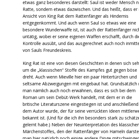
etwas ganz besonderes darstellt: Saul ist weder Mensch 
Ratte, sondern etwas dazwischen. Und das heißt, dass er
Ansicht von King Rat dem Rattenfänger als Hindernis
entgegenkommt. Und auch wenn Saul so etwas wie eine
besondere Wunderwaffe ist, ist auch der Rattenfänger nic
untätig, wobei er seine eigenen Waffen erschafft, durch di
Kontrolle ausübt, und das ausgerechnet auch noch inmitt
von Sauls Freundeskreis.
King Rat ist eine von diesen Geschichten in denen sich sehr
um die „klassischen“ Stoffe des Kampfes gut gegen böse
dreht. Auch wenn Mieville hier ein paar Hintertürchen und
seltsame Abzweigungen mit eingebaut hat. Grundsätzlich
man nämlich auch noch erwähnen, dass es sich bei dem
Roman um sein Debüt-Werk handelt, mit dem er in die
britische Literaturszene eingestiegen ist und anschließend
dem Autor wurde, der für seine verrückten Ideen mittlerwe
bekannt ist. (Und für die ich ihn besonders stark zu schätz
gelernt habe.) Neben der Neuinterpretation des klassiche
Märchenstoffes, den der Rattenfänger von Hameln darstell
man hier natürlich noch einige andere Dinge mitschwingen