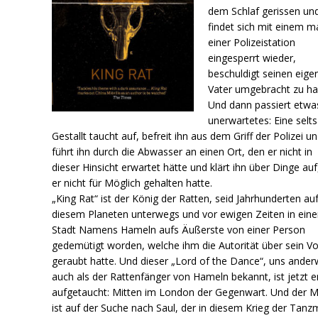
dem Schlaf gerissen un
findet sich mit einem m
einer Polizeistation
eingesperrt wieder,
beschuldigt seinen eige
Vater umgebracht zu ha
Und dann passiert etwa
unerwartetes: Eine sel
Gestallt taucht auf, befreit ihn aus dem Griff der Polizei u
führt ihn durch die Abwasser an einen Ort, den er nicht in
dieser Hinsicht erwartet hätte und klärt ihn über Dinge auf
er nicht für Möglich gehalten hatte.
„King Rat“ ist der König der Ratten, seid Jahrhunderten au
diesem Planeten unterwegs und vor ewigen Zeiten in eine
Stadt Namens Hameln aufs Äußerste von einer Person
gedemütigt worden, welche ihm die Autorität über sein Vo
geraubt hatte. Und dieser „Lord of the Dance“, uns ander
auch als der Rattenfänger von Hameln bekannt, ist jetzt e
aufgetaucht: Mitten im London der Gegenwart. Und der 
ist auf der Suche nach Saul, der in diesem Krieg der Tanz