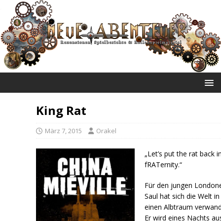
NEUE ABENTEUER
King Rat
März 7, 2015
Orakel
„Let’s put the rat back i
fRATernity.“
Für den jungen London
Saul hat sich die Welt in
einen Albtraum verwand
Er wird eines Nachts au