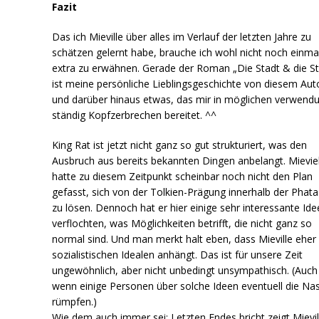
Fazit
Das ich Mieville über alles im Verlauf der letzten Jahre zu
schätzen gelernt habe, brauche ich wohl nicht noch einma
extra zu erwähnen. Gerade der Roman „Die Stadt & die St
ist meine persönliche Lieblingsgeschichte von diesem Aut
und darüber hinaus etwas, das mir in möglichen verwend
ständig Kopfzerbrechen bereitet. ^^
King Rat ist jetzt nicht ganz so gut strukturiert, was den
Ausbruch aus bereits bekannten Dingen anbelangt. Mieviel
hatte zu diesem Zeitpunkt scheinbar noch nicht den Plan
gefasst, sich von der Tolkien-Prägung innerhalb der Phata
zu lösen. Dennoch hat er hier einige sehr interessante Id
verflochten, was Möglichkeiten betrifft, die nicht ganz so
normal sind. Und man merkt halt eben, dass Mieville eher
sozialistischen Idealen anhängt. Das ist für unsere Zeit
ungewöhnlich, aber nicht unbedingt unsympathisch. (Auch
wenn einige Personen über solche Ideen eventuell die Na
rümpfen.)
Wie dem auch immer sei: Letzten Endes bricht zeigt Mievil