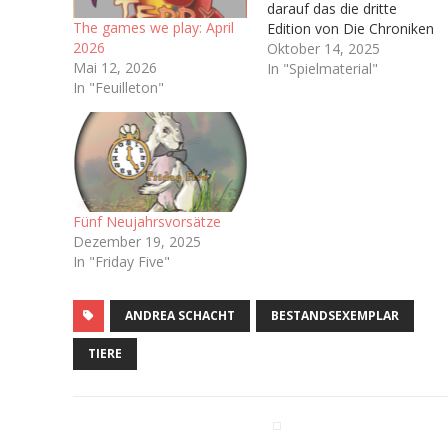
darauf das die dritte
The games we play: April
Edition von Die Chroniken
2026
der Engel (Vulgo: Engel),
Oktober 14, 2025
Mai 12, 2026
welche ja irgendwann bald
In "Spielmaterial"
In "Feuilleton"
das Licht der Welt
erblicken soll. Hoffentlich.
Immerhin haben wir ja
schon ein Playtest-
Dokument bekommen Ich
bin sogar auf dem
dazugehörigen Discord-
Fünf Neujahrsvorsätze
Server…
Dezember 19, 2025
In "Friday Five"
ANDREA SCHACHT
BESTANDSEXEMPLAR
TIERE