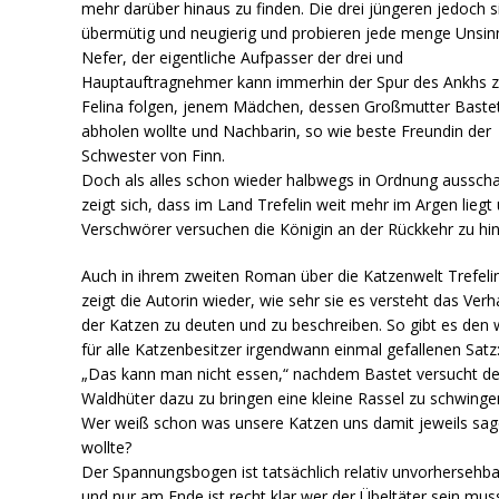
mehr darüber hinaus zu finden. Die drei jüngeren jedoch s
übermütig und neugierig und probieren jede menge Unsin
Nefer, der eigentliche Aufpasser der drei und
Hauptauftragnehmer kann immerhin der Spur des Ankhs 
Felina folgen, jenem Mädchen, dessen Großmutter Baste
abholen wollte und Nachbarin, so wie beste Freundin der
Schwester von Finn.
Doch als alles schon wieder halbwegs in Ordnung ausscha
zeigt sich, dass im Land Trefelin weit mehr im Argen liegt
Verschwörer versuchen die Königin an der Rückkehr zu hin
Auch in ihrem zweiten Roman über die Katzenwelt Trefeli
zeigt die Autorin wieder, wie sehr sie es versteht das Verh
der Katzen zu deuten und zu beschreiben. So gibt es den 
für alle Katzenbesitzer irgendwann einmal gefallenen Satz
„Das kann man nicht essen,“ nachdem Bastet versucht d
Waldhüter dazu zu bringen eine kleine Rassel zu schwinge
Wer weiß schon was unsere Katzen uns damit jeweils sa
wollte?
Der Spannungsbogen ist tatsächlich relativ unvorhersehba
und nur am Ende ist recht klar wer der Übeltäter sein mus