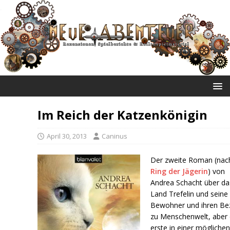
NEUE ABENTEUER
Im Reich der Katzenkönigin
April 30, 2013
Caninus
Der zweite Roman (na
Ring der Jägerin
) von
Andrea Schacht über da
Land Trefelin und seine
Bewohner und ihren Be
zu Menschenwelt, aber 
erste in einer mögliche