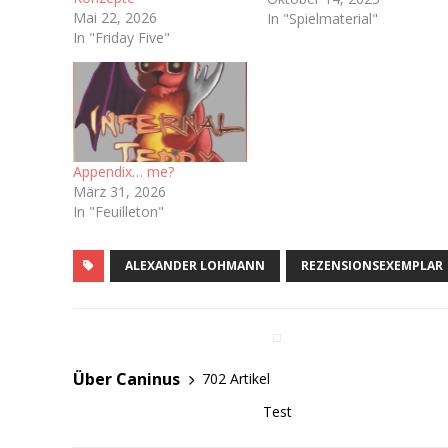
Mai 22, 2026
welche ja irgendwann bald
In "Spielmaterial"
In "Friday Five"
das Licht der Welt
erblicken soll. Hoffentlich.
Immerhin haben wir ja
schon ein Playtest-
Dokument bekommen Ich
bin sogar auf dem
dazugehörigen Discord-
Appendix… me?
Server…
März 31, 2026
In "Feuilleton"
ALEXANDER LOHMANN
REZENSIONSEXEMPLAR
Über Caninus
702 Artikel
Test