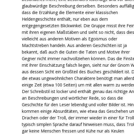
glaubwürdige Beschreibung derselben. Besonders auffällig 
dass die Erzählung die Elemente einer klassischen
Heldengeschichte enthält, nur eben aus dem
entgegengesetzten Blickwinkel. Die Gruppe misst ihre Fei
mit ihren eigenen Maßstäben und sieht so nicht, dass die
vielleicht aus anderen Motiven als Egoismus oder
Machtstreben handeln. Aus anderen Geschichten ist ja
bekannt, daß auch die Guten die Taten und Motive ihrer
Gegner nicht immer nachvollziehen können. Das die Finst
mit ihrer Einschätzung falsch liegen, sieht nur der Gnom W
aus dessen Sicht ein Großteil des Buches geschildert ist. 
die etwas ungewöhnlichen Charaktere benötigt man allerd
einige Zeit (etwa 100 Seiten) um mit allen warm zu werde
Der Schreibstil ist locker und enthält genau das richtige An
an Beschreibungen und wörtlicher Rede, so dass die
Geschichte für den Leser lebendig und voller Bilder ist. Hi
kommen einige Absurditäten, wie etwa das Geschehen u
Drachen oder der Troll, der immer wieder in einer für Trol
typisch simplen Sprache darauf hinweisen muss, dass Trol
gar keine Menschen fressen und Kühe nur als Keulen