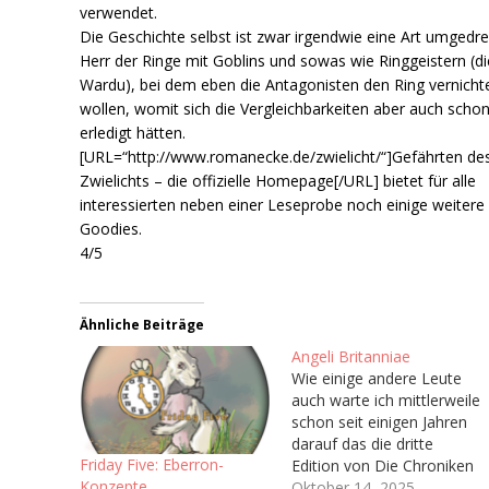
verwendet.
Die Geschichte selbst ist zwar irgendwie eine Art umgedre
Herr der Ringe mit Goblins und sowas wie Ringgeistern (di
Wardu), bei dem eben die Antagonisten den Ring vernicht
wollen, womit sich die Vergleichbarkeiten aber auch scho
erledigt hätten.
[URL=“http://www.romanecke.de/zwielicht/“]Gefährten de
Zwielichts – die offizielle Homepage[/URL] bietet für alle
interessierten neben einer Leseprobe noch einige weitere
Goodies.
4/5
Ähnliche Beiträge
Angeli Britanniae
Wie einige andere Leute
auch warte ich mittlerweile
schon seit einigen Jahren
darauf das die dritte
Friday Five: Eberron-
Edition von Die Chroniken
Konzepte
der Engel (Vulgo: Engel),
Oktober 14, 2025