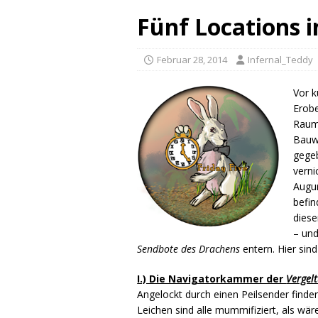
Fünf Locations 
Februar 28, 2014
Infernal_Teddy
Vor k
Erobe
Raums
Bauw
gegeb
verni
Augur
befin
diese
– un
Sendbote des Drachens
entern. Hier sind
I.) Die Navigatorkammer der
Vergelt
Angelockt durch einen Peilsender finde
Leichen sind alle mummifiziert, als w