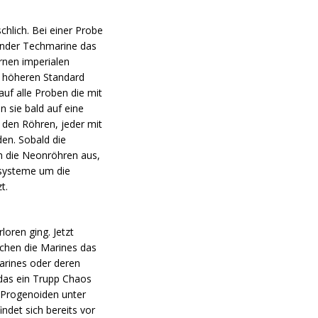
schlich. Bei einer Probe
ender Techmarine das
ernen imperialen
em höheren Standard
uf alle Proben die mit
 sie bald auf eine
 den Röhren, jeder mit
en. Sobald die
h die Neonröhren aus,
rdsysteme um die
t.
oren ging. Jetzt
chen die Marines das
arines oder deren
 das ein Trupp Chaos
 Progenoiden unter
ndet sich bereits vor