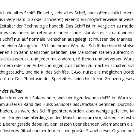
ch ein altes Schiff. Ein sehr, sehr altes Schiff, aber offensichtlich men
s ( Very Hard -30 oder schwerer) erkennt ein möglicherweise anwes
eitalter der Technologie handelt. Das Schiff ist im Vergleich zu mod
arines das Innere betreten wird ihnen schnell klar das es sich auf ein
s Schiff nur auf normale Menschen ausgelegt ist müssen die Marines a
n einen Abzug von -30 hinnehmen. Wird das Schiff durchsucht stoßen
enen sich zehn Menschen befinden. Die Menschen stehen aufrecht in
sichtsausdruck, und jeder mit anderen, tödlichen und perversen Wund
ammern oder den Aufzeichnungen zu schaffen zu machen schalten sic
icht getaucht, und die KI des Schiffes, E-Go, nutzt alle möglichen Bo
 töten. Der Phantasie des Spielleiters seien hier keine Grenzen gesetz
 des Vulkan
chlachtkreuzer der Salamander, welcher irgendwann in M39 im Warp verl
ch am äußeren Rand des Hulks
Sendbote des Drachens
befinden. Durchsu
häden, als wäre das Schiff geentert worden, aber wenige gefallene M
er. Dringen sie allerdings in den Maschinenraum vor, stellen sie fest
 Bearer gerade dabei ist, den letzten überlebenden Salamandern die
finsteres Ritual durchzuführen – ein großer Stapel dieser Organe befi