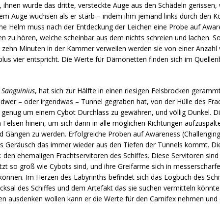
 ihnen wurde das dritte, versteckte Auge aus den Schädeln gerissen,
 dem Auge wuchsen als er starb – indem ihm jemand links durch den K
ne Helm muss nach der Entdeckung der Leichen eine Probe auf Aware
en zu hören, welche scheinbar aus dem nichts schreien und lachen. So
s zehn Minuten in der Kammer verweilen werden sie von einer Anzah
 plus vier entspricht. Die Werte für Dämonetten finden sich im Quelle
 Sanguinius
, hat sich zur Hälfte in einen riesigen Felsbrocken geram
gendwer – oder irgendwas – Tunnel gegraben hat, von der Hülle des Fra
oß genug um einem Cybot Durchlass zu gewähren, und völlig Dunkel. D
 Felsen hinein, um sich dann in alle möglichen Richtungen aufzuspal
nd Gängen zu werden. Erfolgreiche Proben auf Awareness (Challengin
des Geräusch das immer wieder aus den Tiefen der Tunnels kommt. Di
 den ehemaligen Frachtservitoren des Schiffes. Diese Servitoren sind
etzt so groß wie Cybots sind, und ihre Greifarme sich in messerschar
nnen. Im Herzen des Labyrinths befindet sich das Logbuch des Schi
sal des Schiffes und dem Artefakt das sie suchen vermitteln könnte. S
oren ausdenken wollen kann er die Werte für den Carnifex nehmen un