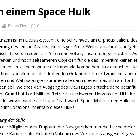
in einem Space Hulk
Friday Five
0
urzem ist im Eleusis-System, eine Schreinwelt am Orpheus Salient de
rung des Jericho Reachs, ein riesiges Stück Weltraumschrotts aufgeta
chiffe verschiedenster Zeiten und Völker, zusammengedrückt mit As
erken und noch seltsameren Objekten für die das Imperium keinen 
enen Umständen würde die Imperiale Marine den Hulk einfach mit k
chten, vor allem bei der drohenden Gefahr durch die Tyraniden, aber e
en und Wahrsagungen stimmen alle darin überein das sich an Bord d
den soll, welches den Ausgang des Kreuzzuges entscheidend beeinflu
m Grund hat Lord Militant Tetrarchus schweren Herzens um Hilfe bei d
d deswegen wird euer Trupp Deathwatch Space Marines den Hulk mit 
 fünf Locations innerhalb dieses Hulks.
ung der Stille
n die Mitglieder des Trupps in der Navigatorkammer die Leiche dreier
äre die Kammer plötzlich dem Vakuum des Weltraums ausgesetzt gewe