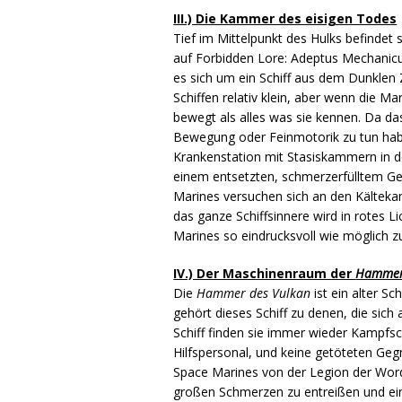
III.) Die Kammer des eisigen Todes
Tief im Mittelpunkt des Hulks befindet si
auf Forbidden Lore: Adeptus Mechanicu
es sich um ein Schiff aus dem Dunklen Z
Schiffen relativ klein, aber wenn die M
bewegt als alles was sie kennen. Da da
Bewegung oder Feinmotorik zu tun habe
Krankenstation mit Stasiskammern in d
einem entsetzten, schmerzerfülltem Ge
Marines versuchen sich an den Kältek
das ganze Schiffsinnere wird in rotes L
Marines so eindrucksvoll wie möglich zu
IV.) Der Maschinenraum der
Hammer
Die
Hammer des Vulkan
ist ein alter S
gehört dieses Schiff zu denen, die si
Schiff finden sie immer wieder Kampfsc
Hilfspersonal, und keine getöteten Gegn
Space Marines von der Legion der Word
großen Schmerzen zu entreißen und ein 