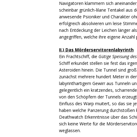
Navigatoren klammern sich aneinander,
scheinbar grünlich-lilane Tentakel aus
anwesende Psioniker und Charakter oh
erfolgreich absolvieren um leise Stimm
nach Entdeckung der Leichen länger al
angegriffen, welche ihre eigene Anzahl
II.) Das Mörderservitorenlabyrinth
Ein Frachtschiff, die
Gütige Speisung des
Schiff erkundet stellen sie fest das ir
Asteroiden hinein. Die Tunnel sind gr
zunächst mehrere hundert Meter in den
labyrinthartigem Gewirr aus Tunneln u
gelegentlich ein kratzendes, scharren
von den Schöpfern der Tunnels erzeugt:
Einfluss des Warp muitert, so das sie j
haben welche Panzerung durchstoßen kö
Deathwatch Erkenntnisse über das Schick
sich keine Werte für die Mörderservit
weglassen.