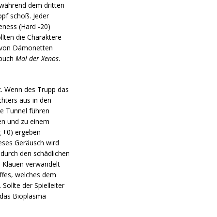
 während dem dritten
opf schoß. Jeder
ness (Hard -20)
llten die Charaktere
l von Dämonetten
nbuch
Mal der Xenos
.
mt. Wenn des Trupp das
chters aus in den
ie Tunnel führen
ten und zu einem
g +0) ergeben
eses Geräusch wird
 durch den schädlichen
fe Klauen verwandelt
ffes, welches dem
ollte der Spielleiter
d das Bioplasma