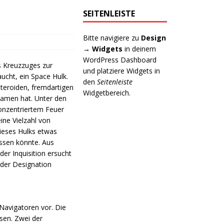
SEITENLEISTE
Bitte navigiere zu
Design
→ Widgets
in deinem
WordPress Dashboard
s Kreuzzuges zur
und platziere Widgets in
ucht, ein Space Hulk.
den
Seitenleiste
teroiden, fremdartigen
Widgetbereich.
Namen hat. Unter den
onzentriertem Feuer
ine Vielzahl von
ieses Hulks etwas
ssen könnte. Aus
er Inquisition ersucht
der Designation
 Navigatoren vor. Die
sen. Zwei der