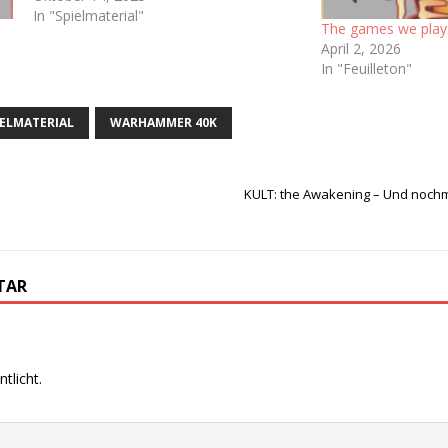
haben wir ja schon ein Playtest-
In "Spielmaterial"
The games we play
Dokument bekommen Ich bin sogar auf
April 2, 2026
dem dazugehörigen Discord-Server…
In "Feuilleton"
IELMATERIAL
WARHAMMER 40K
KULT: the Awakening – Und noch
TAR
tlicht.