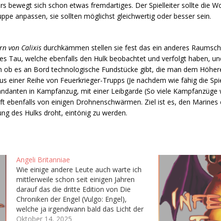
s bewegt sich schon etwas fremdartiges. Der Spielleiter sollte die W
ppe anpassen, sie sollten möglichst gleichwertig oder besser sein.
rn von Calixis
durchkämmen stellen sie fest das ein anderes Raumschi
des Tau, welche ebenfalls den Hulk beobachtet und verfolgt haben, und
 ob es an Bord technologische Fundstücke gibt, die man dem Höher
s einer Reihe von Feuerkrieger-Trupps (Je nachdem wie fähig die Spie
danten in Kampfanzug, mit einer Leibgarde (So viele Kampfanzüge
aft ebenfalls von einigen Drohnenschwärmen. Ziel ist es, den Marines
dung des Hulks droht, eintönig zu werden.
Angeli Britanniae
Wie einige andere Leute auch warte ich
mittlerweile schon seit einigen Jahren
darauf das die dritte Edition von Die
Chroniken der Engel (Vulgo: Engel),
welche ja irgendwann bald das Licht der
Welt erblicken soll. Hoffentlich. Immerhin
Oktober 14, 2025