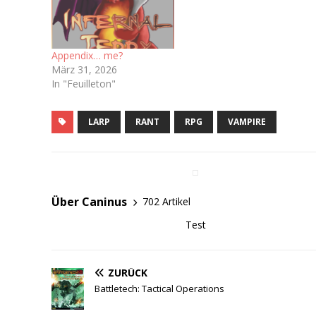
Appendix… me?
März 31, 2026
In "Feuilleton"
LARP
RANT
RPG
VAMPIRE
Über Caninus
702 Artikel
Test
ZURÜCK
Battletech: Tactical Operations