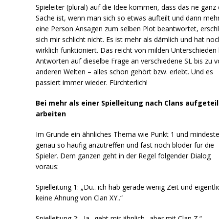
Spieleiter (plural) auf die Idee kommen, dass das ne ganz 
Sache ist, wenn man sich so etwas aufteilt und dann mehr
eine Person Ansagen zum selben Plot beantwortet, erschl
sich mir schlicht nicht. Es ist mehr als dämlich und hat noc
wirklich funktioniert. Das reicht von milden Unterschieden 
Antworten auf dieselbe Frage an verschiedene SL bis zu vö
anderen Welten – alles schon gehört bzw. erlebt. Und es
passiert immer wieder. Fürchterlich!
Bei mehr als einer Spielleitung nach Clans aufgeteil
arbeiten
Im Grunde ein ähnliches Thema wie Punkt 1 und mindest
genau so häufig anzutreffen und fast noch blöder für die
Spieler. Dem ganzen geht in der Regel folgender Dialog
voraus:
Spielleitung 1: „Du.. ich hab gerade wenig Zeit und eigentli
keine Ahnung von Clan XY..“
Spielleitung 2: „Ja.. geht mir ähnlich.. aber mit Clan Z.“