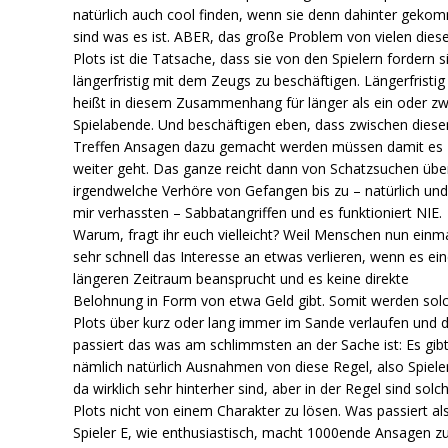
natürlich auch cool finden, wenn sie denn dahinter geko
sind was es ist. ABER, das große Problem von vielen dies
Plots ist die Tatsache, dass sie von den Spielern fordern s
längerfristig mit dem Zeugs zu beschäftigen. Längerfristig
heißt in diesem Zusammenhang für länger als ein oder zw
Spielabende. Und beschäftigen eben, dass zwischen diese
Treffen Ansagen dazu gemacht werden müssen damit es
weiter geht. Das ganze reicht dann von Schatzsuchen übe
irgendwelche Verhöre von Gefangen bis zu – natürlich un
mir verhassten – Sabbatangriffen und es funktioniert NIE.
Warum, fragt ihr euch vielleicht? Weil Menschen nun einm
sehr schnell das Interesse an etwas verlieren, wenn es ei
längeren Zeitraum beansprucht und es keine direkte
Belohnung in Form von etwa Geld gibt. Somit werden sol
Plots über kurz oder lang immer im Sande verlaufen und 
passiert das was am schlimmsten an der Sache ist: Es gib
nämlich natürlich Ausnahmen von diese Regel, also Spieler
da wirklich sehr hinterher sind, aber in der Regel sind solc
Plots nicht von einem Charakter zu lösen. Was passiert al
Spieler E, wie enthusiastisch, macht 1000ende Ansagen 