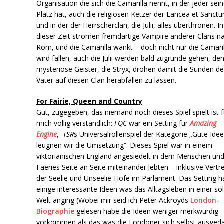
Organisation die sich die Camarilla nennt, in der jeder sei
Platz hat, auch die religiösen Ketzer der Lancea et Sanct
und in der der Herrscherclan, die Julii, alles überthronen. In
dieser Zeit strömen fremdartige Vampire anderer Clans n
Rom, und die Camarilla wankt – doch nicht nur die Camaril
wird fallen, auch die Julii werden bald zugrunde gehen, de
mysteriöse Geister, die Stryx, drohen damit die Sünden de
Väter auf diesen Clan herabfallen zu lassen.
For Fairie, Queen and Country
Gut, zugegeben, das niemand noch dieses Spiel spielt ist f
mich völlig verständlich:
FQC
war ein Setting für
Amazing
Engine
,
TSR
s Universalrollenspiel der Kategorie „Gute Idee
leugnen wir die Umsetzung“. Dieses Spiel war in einem
viktorianischen England angesiedelt in dem Menschen un
Faeries Seite an Seite miteinander lebten – inklusive Vertr
der Seelie und Unseelie-Höfe im Parlament. Das Setting h
einige interessante Ideen was das Alltagsleben in einer so
Welt anging (Wobei mir seid ich Peter Ackroyds
London-
Biographie
gelesen habe die Ideen weniger merkwürdig
vorkommen als das was die Londoner sich selbst ausged