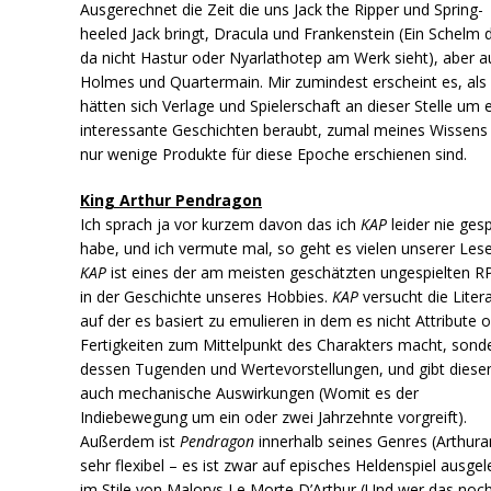
Ausgerechnet die Zeit die uns Jack the Ripper und Spring-
heeled Jack bringt, Dracula und Frankenstein (Ein Schelm 
da nicht Hastur oder Nyarlathotep am Werk sieht), aber a
Holmes und Quartermain. Mir zumindest erscheint es, als
hätten sich Verlage und Spielerschaft an dieser Stelle um 
interessante Geschichten beraubt, zumal meines Wissens
nur wenige Produkte für diese Epoche erschienen sind.
King Arthur Pendragon
Ich sprach ja vor kurzem davon das ich
KAP
leider nie gesp
habe, und ich vermute mal, so geht es vielen unserer Lese
KAP
ist eines der am meisten geschätzten ungespielten R
in der Geschichte unseres Hobbies.
KAP
versucht die Liter
auf der es basiert zu emulieren in dem es nicht Attribute 
Fertigkeiten zum Mittelpunkt des Charakters macht, sond
dessen Tugenden und Wertevorstellungen, und gibt diese
auch mechanische Auswirkungen (Womit es der
Indiebewegung um ein oder zwei Jahrzehnte vorgreift).
Außerdem ist
Pendragon
innerhalb seines Genres (Arthura
sehr flexibel – es ist zwar auf episches Heldenspiel ausgel
im Stile von Malorys Le Morte D’Arthur (Und wer das noc