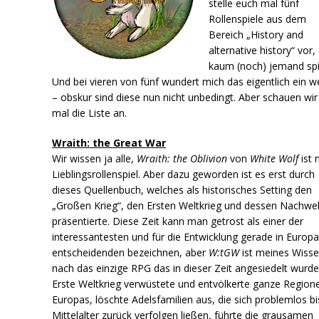
stelle euch mal fünf
Rollenspiele aus dem
Bereich „History and
alternative history“ vor,
kaum (noch) jemand spie
Und bei vieren von fünf wundert mich das eigentlich ein w
– obskur sind diese nun nicht unbedingt. Aber schauen wir
mal die Liste an.
Wraith: the Great War
Wir wissen ja alle,
Wraith: the Oblivion
von
White Wolf
ist 
Lieblingsrollenspiel. Aber dazu geworden ist es erst durch
dieses Quellenbuch, welches als historisches Setting den
„Großen Krieg“, den Ersten Weltkrieg und dessen Nachw
präsentierte. Diese Zeit kann man getrost als einer der
interessantesten und für die Entwicklung gerade in Europ
entscheidenden bezeichnen, aber
W:tGW
ist meines Wiss
nach das einzige RPG das in dieser Zeit angesiedelt wurde
Erste Weltkrieg verwüstete und entvölkerte ganze Region
Europas, löschte Adelsfamilien aus, die sich problemlos bi
Mittelalter zurück verfolgen ließen, führte die grausamen