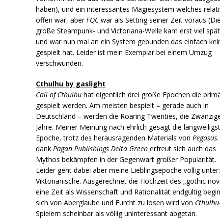
haben), und ein interessantes Magiesystem welches relati
offen war, aber
FQC
war als Setting seiner Zeit voraus (Di
große Steampunk- und Victoriana-Welle kam erst viel spät
und war nun mal an ein System gebunden das einfach kei
gespielt hat. Leider ist mein Exemplar bei einem Umzug
verschwunden.
Cthulhu by gaslight
Call of Cthulhu
hat eigentlich drei große Epochen die prim
gespielt werden. Am meisten bespielt – gerade auch in
Deutschland – werden die Roaring Twenties, die Zwanzig
Jahre. Meiner Meinung nach ehrlich gesagt die langweiligs
Epoche, trotz des herausragenden Materials von
Pegasus
dank
Pagan Publishings Delta Green
erfreut sich auch das
Mythos bekämpfen in der Gegenwart großer Popularität.
Leider geht dabei aber meine Lieblingsepoche völlig unter
Viktorianische. Ausgerechnet die Hochzeit des „gothic nove
eine Zeit als Wissenschaft und Rationalität endgültig begi
sich von Aberglaube und Furcht zu lösen wird von
Cthulhu
Spielern scheinbar als völlig uninteressant abgetan.