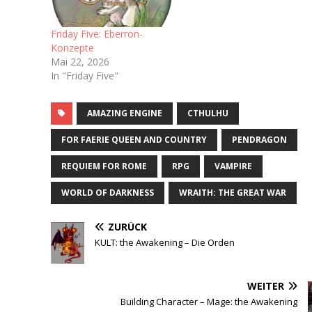
Friday Five: Eberron-
Konzepte
Mai 22, 2026
In "Friday Five"
AMAZING ENGINE
CTHULHU
FOR FAERIE QUEEN AND COUNTRY
PENDRAGON
REQUIEM FOR ROME
RPG
VAMPIRE
WORLD OF DARKNESS
WRAITH: THE GREAT WAR
ZURÜCK
KULT: the Awakening – Die Orden
WEITER
Building Character – Mage: the Awakening