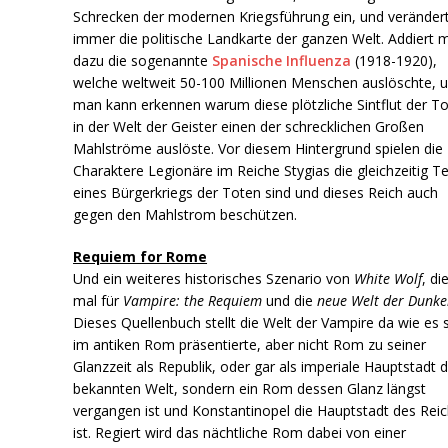
Schrecken der modernen Kriegsführung ein, und verändert
immer die politische Landkarte der ganzen Welt. Addiert 
dazu die sogenannte
Spanische Influenza
(1918-1920),
welche weltweit 50-100 Millionen Menschen auslöschte, 
man kann erkennen warum diese plötzliche Sintflut der T
in der Welt der Geister einen der schrecklichen Großen
Mahlströme auslöste. Vor diesem Hintergrund spielen die
Charaktere Legionäre im Reiche Stygias die gleichzeitig Te
eines Bürgerkriegs der Toten sind und dieses Reich auch
gegen den Mahlstrom beschützen.
Requiem for Rome
Und ein weiteres historisches Szenario von
White Wolf
, di
mal für
Vampire: the Requiem
und die
neue Welt der Dunke
Dieses Quellenbuch stellt die Welt der Vampire da wie es 
im antiken Rom präsentierte, aber nicht Rom zu seiner
Glanzzeit als Republik, oder gar als imperiale Hauptstadt 
bekannten Welt, sondern ein Rom dessen Glanz längst
vergangen ist und Konstantinopel die Hauptstadt des Rei
ist. Regiert wird das nächtliche Rom dabei von einer