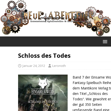
NEUE ABENTEUER
Schloss des Todes
Januar 24, 2012
Leronoth
Band 7 der Einsame Wo
Fantasy-Spielbuch Reih
dem Mantikore Verlag t
den Titel „Schloss des
Todes“. Wie gewohnt en
der gut 350 Seiten
umfassende Band eine