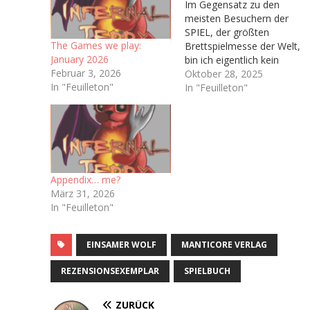
Im Gegensatz zu den
meisten Besuchern der
SPIEL, der größten
The Games we play:
Brettspielmesse der Welt,
January 2026
bin ich eigentlich kein
Februar 3, 2026
Brettspieler. In meiner
Oktober 28, 2025
In "Feuilleton"
Kindheit wurden bei uns
In "Feuilleton"
Zuhause kaum Brettspiele
gespielt abseits von ab
und an Risiko oder
Monopoly,
dementsprechend habe
ich nie wirklich Zugang
Appendix… me?
zum Brettspielhobby
März 31, 2026
gefunden. Man könnte
In "Feuilleton"
sich also fragen…
EINSAMER WOLF
MANTICORE VERLAG
REZENSIONSEXEMPLAR
SPIELBUCH
ZURÜCK