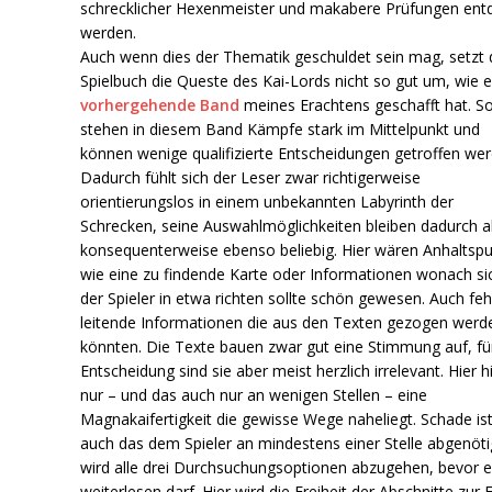
schrecklicher Hexenmeister und makabere Prüfungen ent
werden.
Auch wenn dies der Thematik geschuldet sein mag, setzt 
Spielbuch die Queste des Kai-Lords nicht so gut um, wie e
vorhergehende Band
meines Erachtens geschafft hat. S
stehen in diesem Band Kämpfe stark im Mittelpunkt und
können wenige qualifizierte Entscheidungen getroffen wer
Dadurch fühlt sich der Leser zwar richtigerweise
orientierungslos in einem unbekannten Labyrinth der
Schrecken, seine Auswahlmöglichkeiten bleiben dadurch a
konsequenterweise ebenso beliebig. Hier wären Anhaltsp
wie eine zu findende Karte oder Informationen wonach si
der Spieler in etwa richten sollte schön gewesen. Auch feh
leitende Informationen die aus den Texten gezogen werd
könnten. Die Texte bauen zwar gut eine Stimmung auf, fü
Entscheidung sind sie aber meist herzlich irrelevant. Hier hi
nur – und das auch nur an wenigen Stellen – eine
Magnakaifertigkeit die gewisse Wege naheliegt. Schade is
auch das dem Spieler an mindestens einer Stelle abgenöti
wird alle drei Durchsuchungsoptionen abzugehen, bevor e
weiterlesen darf. Hier wird die Freiheit der Abschnitte zur 