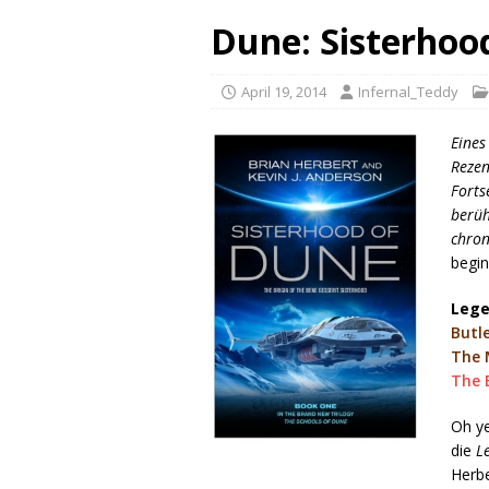
Dune: Sisterhoo
April 19, 2014
Infernal_Teddy
Eines
Rezen
Forts
berü
chron
begin
Lege
Butl
The 
The 
Oh ye
die
Le
Herbe