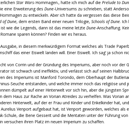
terlichen
Star Wars
-Hommagen., hatte ich mich auf die
Prelude to Du
ie eine Erweiterung des
Dune
-Universums zu schrieben, statt Anderso
-Hommagen zu entwickeln. Aber ich hatte da vergessen das diese Bei
d of Dune
, dem ersten Band einer neuen Trilogie,
Schools of Dune
. Ic
ist wie die Legends, dann ist das meine letzte
Dune
-Anschaffung. Kei
-Romane sparen können? Finden wir es heraus.
K-Ausgabe, in diesem merkwürdigem Format welches als Trade Paperb
hiff das einer Eiswelt landen will. Einer Eiswelt. Ich sag‘ ja schon n
lacht von Corrin und der Gründung des Imperiums, aber noch vor der 
ator ist schwach und ineffektiv, und verlässt sich auf seinen Halbb
guren des Imperiums ist Manford Torondo, dem Oberhaupt der Butleria
inus-Seuche entstanden, und welche immer noch das religiöse und p
en dümpelt auf einer Hinterwelt vor sich hin, aber die jüngsten Sprö
m dem Haus zur Rache an Vorian Atreides zu verhelfen. Was Vorian an
nderen Hinterwelt, auf der er Frau und Kinder und Enkelkinder hat, un
e Aurelius Venport aufgebaut hat, ist Venport gewoirden, welches als 
uk-Schule, die Bene Gesserit und die Mentaten unter der Führung von
in versuchen ihren Platz im neuen Imperium zu schaffen.