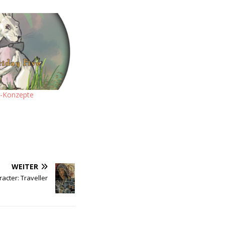
n-Konzepte
WEITER
racter: Traveller