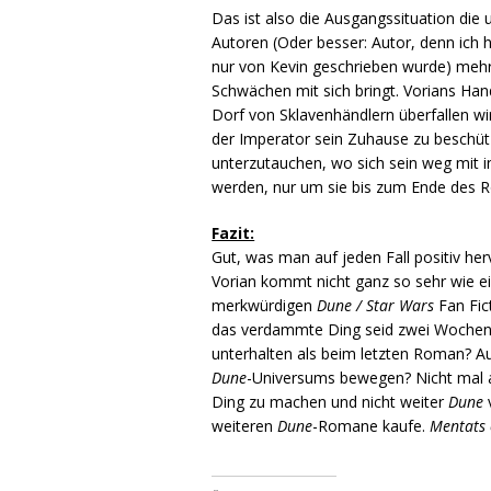
Das ist also die Ausgangssituation die
Autoren (Oder besser: Autor, denn ich 
nur von Kevin geschrieben wurde) mehre
Schwächen mit sich bringt. Vorians Han
Dorf von Sklavenhändlern überfallen wir
der Imperator sein Zuhause zu beschütz
unterzutauchen, wo sich sein weg mit 
werden, nur um sie bis zum Ende des 
Fazit:
Gut, was man auf jeden Fall positiv her
Vorian kommt nicht ganz so sehr wie ei
merkwürdigen
Dune / Star Wars
Fan Fic
das verdammte Ding seid zwei Wochen h
unterhalten als beim letzten Roman? Au
Dune
-Universums bewegen? Nicht mal a
Ding zu machen und nicht weiter
Dune
v
weiteren
Dune
-Romane kaufe.
Mentats 