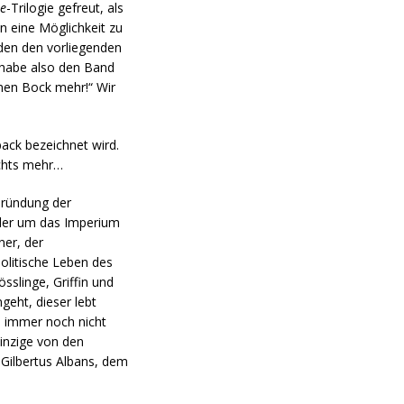
ne
-Trilogie gefreut, als
n eine Möglichkeit zu
den den vorliegenden
h habe also den Band
nen Bock mehr!“ Wir
ack bezeichnet wird.
ichts mehr…
Gründung der
ruder um das Imperium
ner, der
olitische Leben des
sslinge, Griffin und
geht, dieser lebt
d immer noch nicht
einzige von den
 Gilbertus Albans, dem