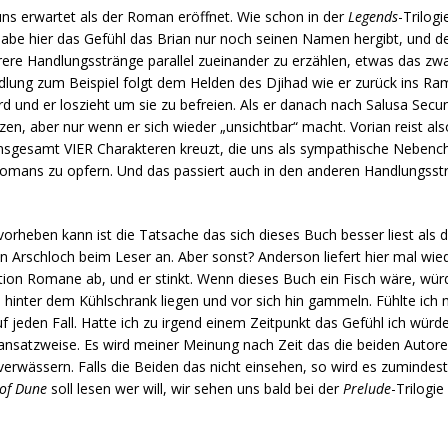
 uns erwartet als der Roman eröffnet. Wie schon in der
Legends
-Trilog
habe hier das Gefühl das Brian nur noch seinen Namen hergibt, und d
re Handlungsstränge parallel zueinander zu erzählen, etwas das zwar
dlung zum Beispiel folgt dem Helden des Djihad wie er zurück ins Ram
d und er loszieht um sie zu befreien. Als er danach nach Salusa Secun
en, aber nur wenn er sich wieder „unsichtbar“ macht. Vorian reist al
insgesamt VIER Charakteren kreuzt, die uns als sympathische Nebenc
Romans zu opfern. Und das passiert auch in den anderen Handlungss
vorheben kann ist die Tatsache das sich dieses Buch besser liest als
n Arschloch beim Leser an. Aber sonst? Anderson liefert hier mal wied
tion Romane ab, und er stinkt. Wenn dieses Buch ein Fisch wäre, würd
inter dem Kühlschrank liegen und vor sich hin gammeln. Fühlte ich 
f jeden Fall. Hatte ich zu irgend einem Zeitpunkt das Gefühl ich würd
nsatzweise. Es wird meiner Meinung nach Zeit das die beiden Autore
erwässern. Falls die Beiden das nicht einsehen, so wird es zumindest 
of Dune
soll lesen wer will, wir sehen uns bald bei der
Prelude
-Trilogie