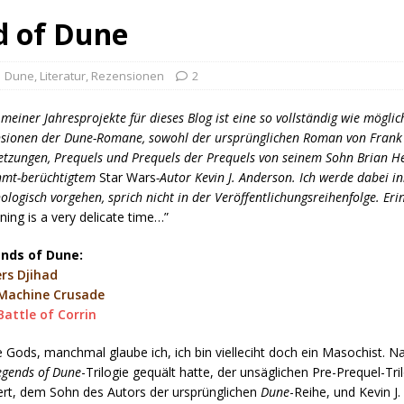
d of Dune
Dune
,
Literatur
,
Rezensionen
2
 meiner Jahresprojekte für dieses Blog ist eine so vollständig wie mögli
sionen der Dune-Romane, sowohl der ursprünglichen Roman von Frank 
etzungen, Prequels und Prequels der Prequels von seinem Sohn Brian 
hmt-berüchtigtem
Star Wars
-Autor Kevin J. Anderson. Ich werde dabei i
ologisch vorgehen, sprich nicht in der Veröffentlichungsreihenfolge. Eri
ning is a very delicate time…”
nds of Dune:
ers Djihad
Machine Crusade
Battle of Corrin
 Gods, manchmal glaube ich, ich bin vielleciht doch ein Masochist. 
gends of Dune
-Trilogie gequält hatte, der unsäglichen Pre-Prequel-Tri
rt, dem Sohn des Autors der ursprünglichen
Dune
-Reihe, und Kevin J