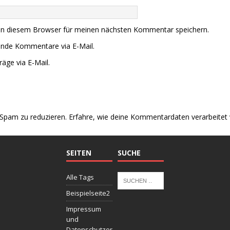
in diesem Browser für meinen nächsten Kommentar speichern.
ende Kommentare via E-Mail.
äge via E-Mail.
Spam zu reduzieren.
Erfahre, wie deine Kommentardaten verarbeitet
SEITEN
SUCHE
Alle Tags
Beispielseite2
Impressum
und
Datenschutzer