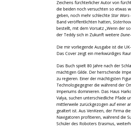
Zeichens fürchterlicher Autor von fürch
die beiden noch versuchten so etwas w
geben, noch mehr schlechte
Star Wars
Band veröffentlichten hatten,
Sisterhoo
bestellt, mit dem Vorsatz „Wenn der so 
der Teddy sich in Zukunft weitere
Dune
Die mir vorliegende Ausgabe ist die U
Das Cover zeigt ein merkwürdiges Raumsc
Das Buch spielt 80 Jahre nach der Sch
mächtigen Gilde. Der herrschende Imper
zu regieren. Einer der mächtigsten Fi
Technologiegegner die während der Om
Imperiums dominieren. Das Haus Harkonn
Valya, suchen unterschiedliche Pfade u
mittlerweile zurückgezogen auf einer a
gealtert ist. Aus VenKeen, der Firma di
Navigatoren profitieren, während die S
Schüler des Roboters Erasmus, weiterh