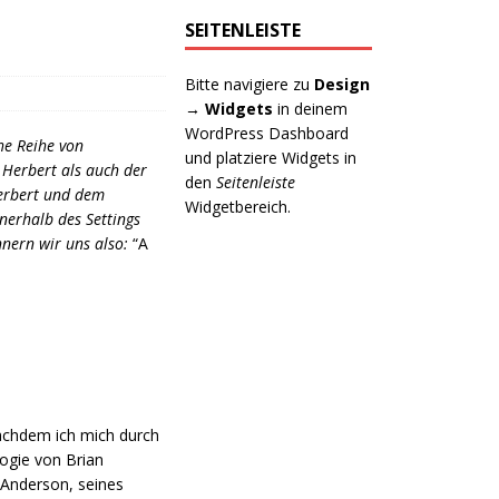
SEITENLEISTE
Bitte navigiere zu
Design
→ Widgets
in deinem
WordPress Dashboard
che Reihe von
und platziere Widgets in
Herbert als auch der
den
Seitenleiste
Herbert und dem
Widgetbereich.
nnerhalb des Settings
nnern wir uns also:
“A
Nachdem ich mich durch
logie von Brian
. Anderson, seines