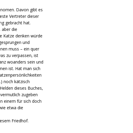
hänomen. Davon gibt es
ste Vertreter dieser
ung gebracht hat.
 aber die
ine Katze denken würde
 gesprungen und
öhnen muss – ein quer
as zu verpassen, ist
 ganz woanders sein und
men ist. Hat man sich
atzenpersönlichkeiten
.) noch kätzisch
e Helden dieses Buches,
n vermutlich zugeben
n einem für sich doch
wie etwa die
diesem Friedhof.