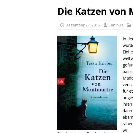
Die Katzen von
Dezember 27, 2016
Caninus
In de
wurde
Einhe
weltw
gefun
passi
Mädc
versc
für e
anges
ihren
dann 
ebenf
raben
will.