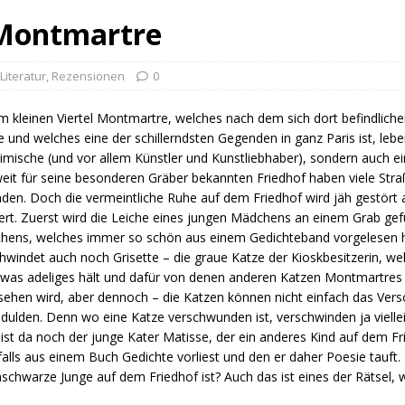
 Montmartre
Literatur
,
Rezensionen
0
m kleinen Viertel Montmartre, welches nach dem sich dort befindlich
 und welches eine der schillerndsten Gegenden in ganz Paris ist, lebe
imische (und vor allem Künstler und Kunstliebhaber), sondern auch e
eit für seine besonderen Gräber bekannten Friedhof haben viele Str
den. Doch die vermeintliche Ruhe auf dem Friedhof wird jäh gestört 
ert. Zuerst wird die Leiche eines jungen Mädchens an einem Grab ge
hens, welches immer so schön aus einem Gedichteband vorgelesen 
hwindet auch noch Grisette – die graue Katze der Kioskbesitzerin, wel
twas adeliges hält und dafür von denen anderen Katzen Montmartres
ehen wird, aber dennoch – die Katzen können nicht einfach das Vers
 dulden. Denn wo eine Katze verschwunden ist, verschwinden ja viell
ist da noch der junge Kater Matisse, der ein anderes Kind auf dem Fr
alls aus einem Buch Gedichte vorliest und den er daher Poesie tauft
schwarze Junge auf dem Friedhof ist? Auch das ist eines der Rätsel,