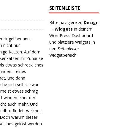
SEITENLEISTE
Bitte navigiere zu
Design
→ Widgets
in deinem
WordPress Dashboard
en Hügel benannt
und platziere Widgets in
n nicht nur
den
Seitenleiste
inige Katzen. Auf dem
Widgetbereich.
aßenkatzen ihr Zuhause
als etwas schreckliches
funden – eines
hat, und dann
che sich selbst zwar
 meist etwas schräg
chwinden einer der
eicht auch mehr. Und
iedhof findet, welches
. Doch warum dieser
 welches gelöst werden