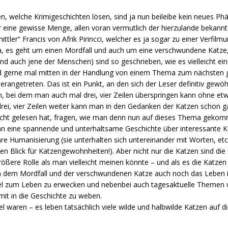
n, welche Krimigeschichten lösen, sind ja nun beileibe kein neues P
 eine gewisse Menge, allen voran vermutlich der hierzulande bekannte
ttler“ Francis von Afrik Pirincci, welcher es ja sogar zu einer Verfilm
Ja, es geht um einen Mordfall und auch um eine verschwundene Katze,
nd auch jene der Menschen) sind so geschrieben, wie es vielleicht e
rd gerne mal mitten in der Handlung von einem Thema zum nächsten
herangetreten. Das ist ein Punkt, an den sich der Leser definitiv gew
, bei dem man auch mal drei, vier Zeilen überspringen kann ohne etw
 drei, vier Zeilen weiter kann man in den Gedanken der Katzen schon
 nicht gelesen hat, fragen, wie man denn nun auf dieses Thema gekom
n eine spannende und unterhaltsame Geschichte über interessante K
 ihre Humanisierung (sie unterhalten sich untereinander mit Worten, etc
ten Blick für Katzengewohnheiten!). Aber nicht nur die Katzen sind di
größere Rolle als man vielleicht meinen könnte – und als es die Katze
en dem Mordfall und der verschwundenen Katze auch noch das Leben i
el zum Leben zu erwecken und nebenbei auch tagesaktuelle Themen 
it in die Geschichte zu weben.
rtel waren – es leben tatsächlich viele wilde und halbwilde Katzen auf 