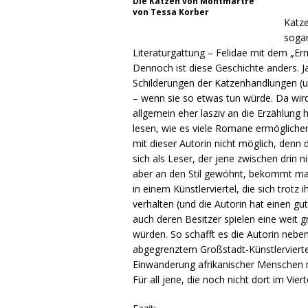
Die Katzen von Montmartre
von Tessa Korber
Katze
sogar
Literaturgattung – Felidae mit dem „Ermi
Dennoch ist diese Geschichte anders. 
Schilderungen der Katzenhandlungen (u
– wenn sie so etwas tun würde. Da wi
allgemein eher lasziv an die Erzählung 
lesen, wie es viele Romane ermöglichen
mit dieser Autorin nicht möglich, denn
sich als Leser, der jene zwischen drin
aber an den Stil gewöhnt, bekommt ma
in einem Künstlerviertel, die sich trotz
verhalten (und die Autorin hat einen gu
auch deren Besitzer spielen eine weit 
würden. So schafft es die Autorin neb
abgegrenztem Großstadt-Künstlerviert
Einwanderung afrikanischer Menschen m
Für all jene, die noch nicht dort im Vie