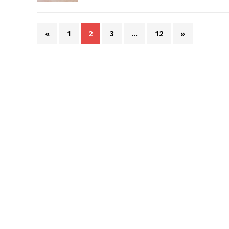
«
1
2
3
…
12
»