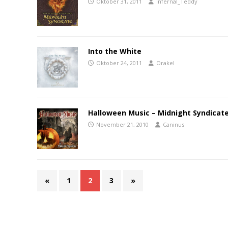
Oktober 31, 2011
Infernal_Teddy
Into the White
Oktober 24, 2011
Orakel
Halloween Music – Midnight Syndicat
November 21, 2010
Caninus
«
1
2
3
»