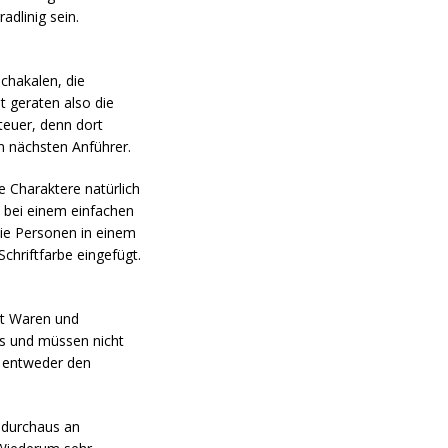
adlinig sein.
chakalen, die
t geraten also die
 teuer, denn dort
en nächsten Anführer.
e Charaktere natürlich
n bei einem einfachen
die Personen in einem
chriftfarbe eingefügt.
mt Waren und
es und müssen nicht
nn entweder den
s durchaus an