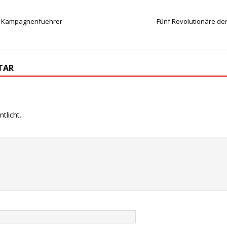
er Kampagnenfuehrer
Fünf Revolutionäre d
TAR
tlicht.