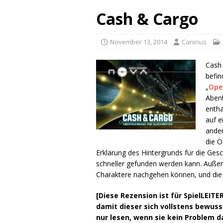
Cash & Cargo
November 13, 2014
Caninus
Cash 
befin
„
Oper
Abent
entha
auf e
ander
die Ö
Erklärung des Hintergrunds für die Ges
schneller gefunden werden kann. Außer
Charaktere nachgehen können, und die 
[Diese Rezension ist für SpielLEI
damit dieser sich vollstens bewusst
nur lesen, wenn sie kein Problem 