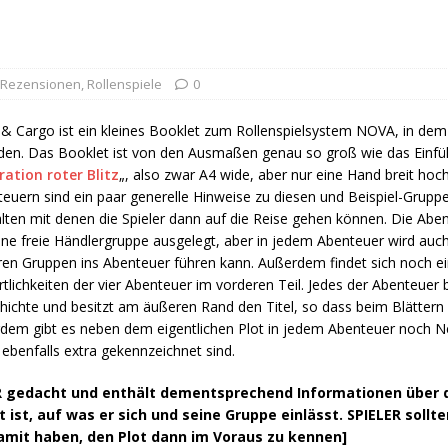
Rezensionen
,
Rollenspiele
0
& Cargo ist ein kleines Booklet zum Rollenspielsystem NOVA, in dem 
den. Das Booklet ist von den Ausmaßen genau so groß wie das Einfü
ation roter Blitz
„, also zwar A4 wide, aber nur eine Hand breit hoc
euern sind ein paar generelle Hinweise zu diesen und Beispiel-Gru
lten mit denen die Spieler dann auf die Reise gehen können. Die Aben
ine freie Händlergruppe ausgelegt, aber in jedem Abenteuer wird auc
en Gruppen ins Abenteuer führen kann. Außerdem findet sich noch ein
rtlichkeiten der vier Abenteuer im vorderen Teil. Jedes der Abenteuer 
chichte und besitzt am äußeren Rand den Titel, so dass beim Blätter
dem gibt es neben dem eigentlichen Plot in jedem Abenteuer noch N
ebenfalls extra gekennzeichnet sind.
TER gedacht und enthält dementsprechend Informationen über
 ist, auf was er sich und seine Gruppe einlässt. SPIELER sollt
damit haben, den Plot dann im Voraus zu kennen]