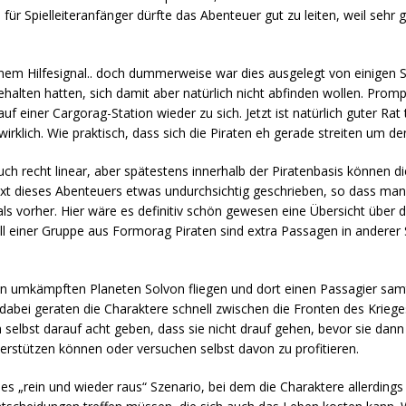
für Spielleiteranfänger dürfte das Abenteuer gut zu leiten, weil sehr gr
einem Hilfesignal.. doch dummerweise war dies ausgelegt von einigen S
halten hatten, sich damit aber natürlich nicht abfinden wollen. Promp
f einer Cargorag-Station wieder zu sich. Jetzt ist natürlich guter Rat
wirklich. Wie praktisch, dass sich die Piraten eh gerade streiten um d
ch recht linear, aber spätestens innerhalb der Piratenbasis können di
 Text dieses Abenteuers etwas undurchsichtig geschrieben, so dass ma
s vorher. Hier wäre es definitiv schön gewesen eine Übersicht über 
 einer Gruppe aus Formorag Piraten sind extra Passagen in anderer S
 den umkämpften Planeten Solvon fliegen und dort einen Passagier sa
bei geraten die Charaktere schnell zwischen die Fronten des Krieg
h selbst darauf acht geben, dass sie nicht drauf gehen, bevor sie da
terstützen können oder versuchen selbst davon zu profitieren.
es „rein und wieder raus“ Szenario, bei dem die Charaktere allerding