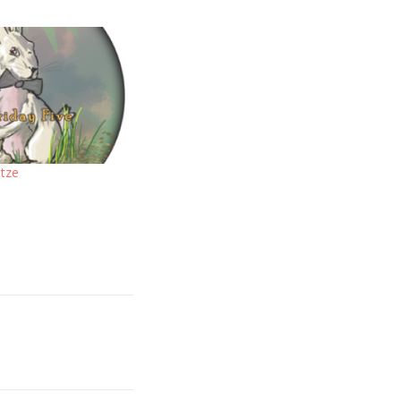
tze
5