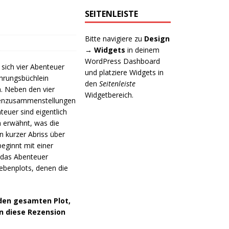
SEITENLEISTE
Bitte navigiere zu
Design
→ Widgets
in deinem
WordPress Dashboard
sich vier Abenteuer
und platziere Widgets in
hrungsbüchlein
den
Seitenleiste
h. Neben den vier
Widgetbereich.
ppenzusammenstellungen
teuer sind eigentlich
h erwähnt, was die
 kurzer Abriss über
beginnt mit einer
n das Abenteuer
ebenplots, denen die
 den gesamten Plot,
en diese Rezension