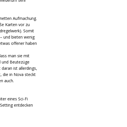
 Wiederum sehr
er netten Aufmachung.
oße Karten vor zu
ndregelwerk). Somit
 – und bieten wenig
s etwas offener haben
 dass man sie mit
ld und Beutezüge
daran ist allerdings,
, die in Nova steckt
en auch.
ter eines Sci-Fi
 Setting entdecken