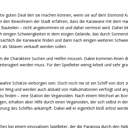
lativ guten Deal den sie machen können, wenn sie auf dem Eismond 
on den Bewohnern der Stadt erfahren, dass die Karawane mit dem Ha
auteilen – nicht angekommen ist und daher vermisst wird. Daher bi
 einigen Schwierigkeiten in dem eisigen Gelände, das durch Sonnens
atsächlich die Karawane finden und dann nach einigen weiteren Schwie
 als Sklaven verkauft werden sollen.
dem die Charaktere Suchen und Helfen müssen. Dabei kommen ihnen 
nteragiert werden muss. Für den Spielleiter wenig Arbeit und sehr grad
wahre Schätze verborgen sein. Doch noch nie ist ein Schiff von dort z
n Weg und werden auch alsbald von Halluzinationen verfolgt und ang
 zu finden – eine Station der Veganoiden. Nach einem Wechsel an Bor
igen, erhalten aber Hilfe durch einen Veganoiden, der sich selbst in 
rung des Schiffes ankämpft. Dabei will er eigentlich bloß erlöst wer
es bei einem innovativen Spielleiter, der die Paranoia durch den Neb