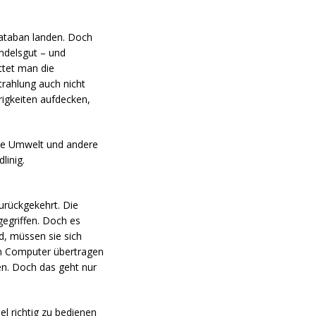
Kataban landen. Doch
ndelsgut – und
ttet man die
trahlung auch nicht
rigkeiten aufdecken,
die Umwelt und andere
linig.
urückgekehrt. Die
egriffen. Doch es
d, müssen sie sich
den Computer übertragen
den. Doch das geht nur
el richtig zu bedienen