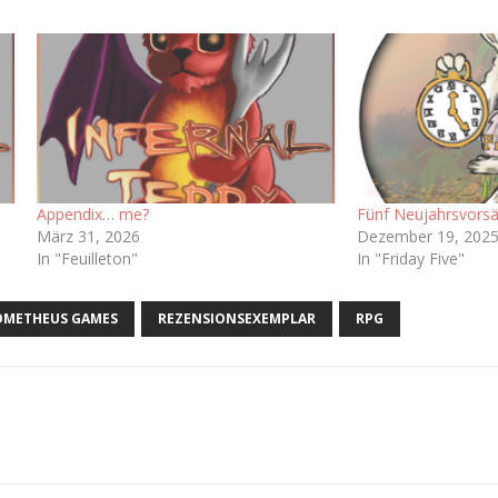
Appendix… me?
Fünf Neujahrsvorsä
März 31, 2026
Dezember 19, 202
In "Feuilleton"
In "Friday Five"
OMETHEUS GAMES
REZENSIONSEXEMPLAR
RPG