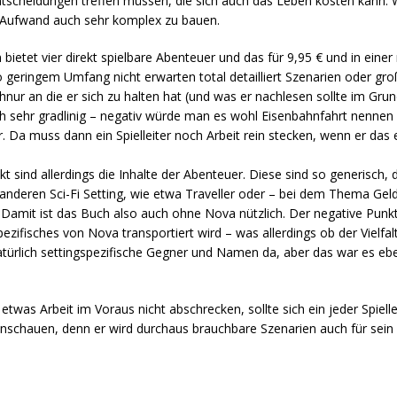
tscheidungen treffen müssen, die sich auch das Leben kosten kann.
s Aufwand auch sehr komplex zu bauen.
 bietet vier direkt spielbare Abenteuer und das für 9,95 € und in ein
 so geringem Umfang nicht erwarten total detailliert Szenarien oder gr
nur an die er sich zu halten hat (und was er nachlesen sollte im Gru
uch sehr gradlinig – negativ würde man es wohl Eisenbahnfahrt nennen
r. Da muss dann ein Spielleiter noch Arbeit rein stecken, wenn er da
kt sind allerdings die Inhalte der Abenteuer. Diese sind so generisch,
 anderen Sci-Fi Setting, wie etwa Traveller oder – bei dem Thema Ge
 Damit ist das Buch also auch ohne Nova nützlich. Der negative Punkt 
zifisches von Nova transportiert wird – was allerdings ob der Vielfalt
natürlich settingspezifische Gegner und Namen da, aber das war es eb
twas Arbeit im Voraus nicht abschrecken, sollte sich ein jeder Spiellei
anschauen, denn er wird durchaus brauchbare Szenarien auch für sein