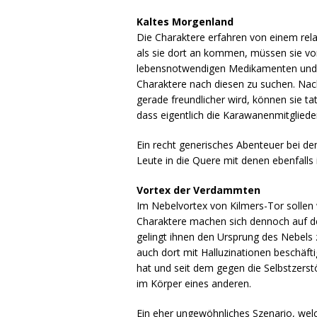
Kaltes Morgenland
Die Charaktere erfahren von einem re
als sie dort an kommen, müssen sie v
lebensnotwendigen Medikamenten und B
Charaktere nach diesen zu suchen. Nach
gerade freundlicher wird, können sie t
dass eigentlich die Karawanenmitglieder
Ein recht generisches Abenteuer bei 
Leute in die Quere mit denen ebenfalls i
Vortex der Verdammten
Im Nebelvortex von Kilmers-Tor sollen 
Charaktere machen sich dennoch auf de
gelingt ihnen den Ursprung des Nebels
auch dort mit Halluzinationen beschäft
hat und seit dem gegen die Selbstzerstö
im Körper eines anderen.
Ein eher ungewöhnliches Szenario, welch