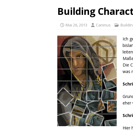
Building Charac
Mai 26, 2013
Caninus
Buildi
Ich g
bisla
leite
Maßen
Die C
was m
Schr
Grun
eher 
Schri
Hier 