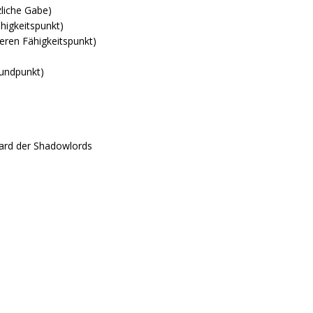
zliche Gabe)
higkeitspunkt)
teren Fähigkeitspunkt)
)
rundpunkt)
iard der Shadowlords