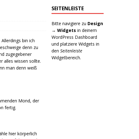
SEITENLEISTE
Bitte navigiere zu
Design
→ Widgets
in deinem
WordPress Dashboard
Allerdings bin ich
und platziere Widgets in
 geschweige denn zu
den
Seitenleiste
und zugegebener
Widgetbereich.
alles wissen sollte.
wenn man denn weiß
ehmenden Mond, der
n fertig.
hle hier körperlich