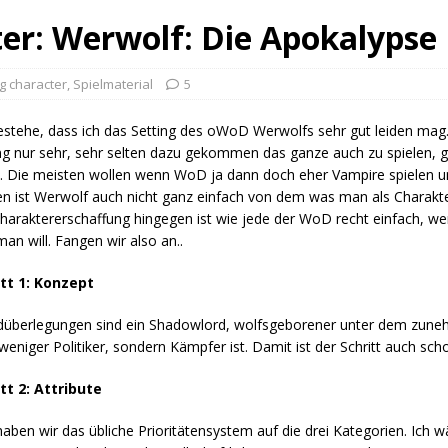
ter: Werwolf: Die Apokalypse
ng character
,
Spielmaterial
5
estehe, dass ich das Setting des oWoD Werwolfs sehr gut leiden mag. 
ng nur sehr, sehr selten dazu gekommen das ganze auch zu spielen,
n. Die meisten wollen wenn WoD ja dann doch eher Vampire spielen 
 ist Werwolf auch nicht ganz einfach von dem was man als Charakter 
haraktererschaffung hingegen ist wie jede der WoD recht einfach, 
an will. Fangen wir also an..
itt 1: Konzept
düberlegungen sind ein Shadowlord, wolfsgeborener unter dem zun
weniger Politiker, sondern Kämpfer ist. Damit ist der Schritt auch scho
tt 2: Attribute
haben wir das übliche Prioritätensystem auf die drei Kategorien. Ich wä