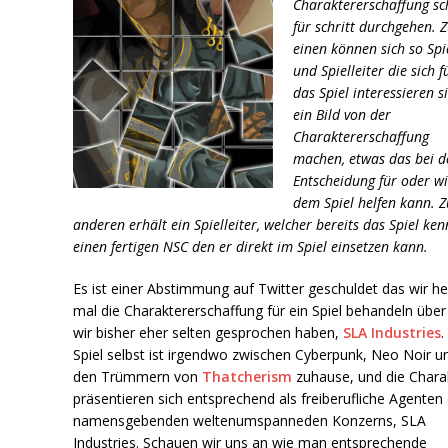
Charaktererschaffung sch
für schritt durchgehen. 
einen können sich so Spi
und Spielleiter die sich f
das Spiel interessieren s
ein Bild von der
Charaktererschaffung
machen, etwas das bei d
Entscheidung für oder w
dem Spiel helfen kann. 
anderen erhält ein Spielleiter, welcher bereits das Spiel ken
einen fertigen NSC den er direkt im Spiel einsetzen kann.
Es ist einer Abstimmung auf Twitter geschuldet das wir h
mal die Charaktererschaffung für ein Spiel behandeln über
wir bisher eher selten gesprochen haben,
SLA Industries
.
Spiel selbst ist irgendwo zwischen Cyberpunk, Neo Noir u
den Trümmern von
Thatcherism
zuhause, und die Chara
präsentieren sich entsprechend als freiberufliche Agenten
namensgebenden weltenumspanneden Konzerns, SLA
Industries. Schauen wir uns an wie man entsprechende