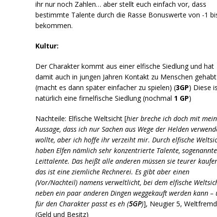
ihr nur noch Zahlen… aber stellt euch einfach vor, dass
bestimmte Talente durch die Rasse Bonuswerte von -1 bi
bekommen.
Kultur:
Der Charakter kommt aus einer elfische Siedlung und hat
damit auch in jungen Jahren Kontakt zu Menschen gehabt
(macht es dann später einfacher zu spielen) (
3GP
) Diese i
natürlich eine firnelfische Siedlung (nochmal
1 GP
)
Nachteile: Elfische Weltsicht [
hier breche ich doch mit mei
Aussage, dass ich nur Sachen aus Wege der Helden verwend
wollte, aber ich hoffe ihr verzeiht mir. Durch elfische Weltsi
haben Elfen nämlich sehr konzentrierte Talente, sogenannt
Leittalente. Das heißt alle anderen müssen sie teurer kaufe
das ist eine ziemliche Rechnerei. Es gibt aber einen
(Vor/Nachteil) namens verweltlicht, bei dem elfische Weltsic
neben ein paar anderen Dingen weggekauft werden kann –
für den Charakter passt es eh (
5GP
)
], Neugier 5, Weltfrem
(Geld und Besitz)