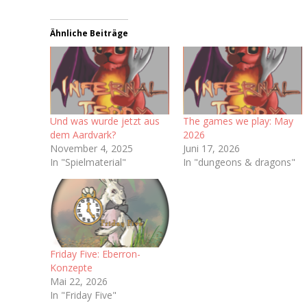
Ähnliche Beiträge
Und was wurde jetzt aus
The games we play: May
dem Aardvark?
2026
November 4, 2025
Juni 17, 2026
In "Spielmaterial"
In "dungeons & dragons"
Friday Five: Eberron-
Konzepte
Mai 22, 2026
In "Friday Five"