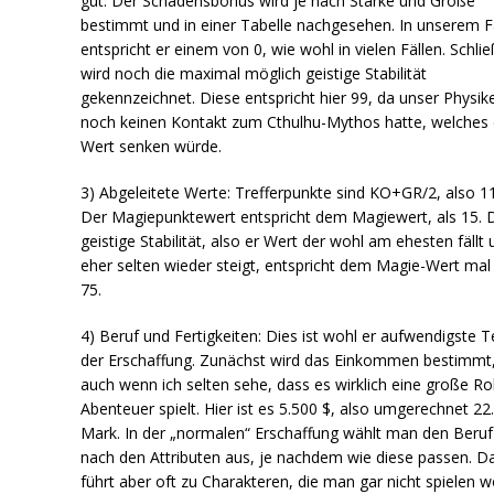
gut. Der Schadensbonus wird je nach Stärke und Größe
bestimmt und in einer Tabelle nachgesehen. In unserem Fa
entspricht er einem von 0, wie wohl in vielen Fällen. Schlie
wird noch die maximal möglich geistige Stabilität
gekennzeichnet. Diese entspricht hier 99, da unser Physik
noch keinen Kontakt zum Cthulhu-Mythos hatte, welches
Wert senken würde.
3) Abgeleitete Werte: Trefferpunkte sind KO+GR/2, also 11
Der Magiepunktewert entspricht dem Magiewert, als 15. 
geistige Stabilität, also er Wert der wohl am ehesten fällt
eher selten wieder steigt, entspricht dem Magie-Wert mal
75.
4) Beruf und Fertigkeiten: Dies ist wohl er aufwendigste Te
der Erschaffung. Zunächst wird das Einkommen bestimmt
auch wenn ich selten sehe, dass es wirklich eine große Ro
Abenteuer spielt. Hier ist es 5.500 $, also umgerechnet 22
Mark. In der „normalen“ Erschaffung wählt man den Beruf
nach den Attributen aus, je nachdem wie diese passen. D
führt aber oft zu Charakteren, die man gar nicht spielen wo