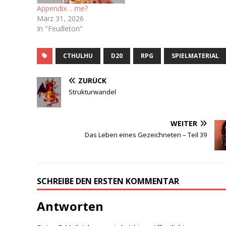
Appendix… me?
März 31, 2026
In "Feuilleton"
CTHULHU
D20
RPG
SPIELMATERIAL
ZURÜCK
Strukturwandel
WEITER
Das Leben eines Gezeichneten – Teil 39
SCHREIBE DEN ERSTEN KOMMENTAR
Antworten