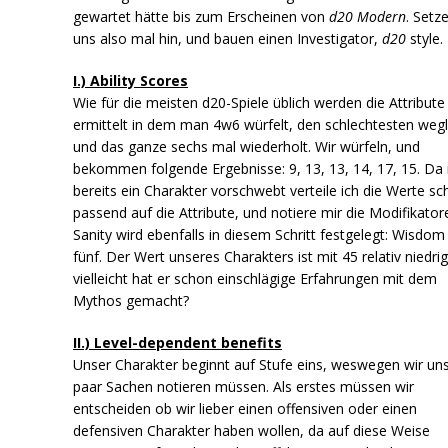
gewartet hätte bis zum Erscheinen von
d20 Modern
. Setz
uns also mal hin, und bauen einen Investigator,
d20
style.
I.) Ability Scores
Wie für die meisten d20-Spiele üblich werden die Attribute
ermittelt in dem man 4w6 würfelt, den schlechtesten wegl
und das ganze sechs mal wiederholt. Wir würfeln, und
bekommen folgende Ergebnisse: 9, 13, 13, 14, 17, 15. Da 
bereits ein Charakter vorschwebt verteile ich die Werte s
passend auf die Attribute, und notiere mir die Modifikator
Sanity wird ebenfalls in diesem Schritt festgelegt: Wisdom
fünf. Der Wert unseres Charakters ist mit 45 relativ niedrig
vielleicht hat er schon einschlägige Erfahrungen mit dem
Mythos gemacht?
II.) Level-dependent benefits
Unser Charakter beginnt auf Stufe eins, weswegen wir uns
paar Sachen notieren müssen. Als erstes müssen wir
entscheiden ob wir lieber einen offensiven oder einen
defensiven Charakter haben wollen, da auf diese Weise