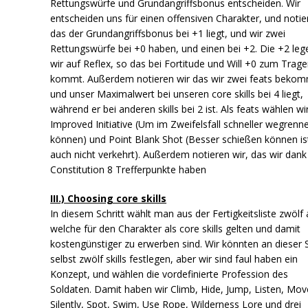
Rettungswürfe und Grundangriffsbonus entscheiden. Wir
entscheiden uns für einen offensiven Charakter, und notie
das der Grundangriffsbonus bei +1 liegt, und wir zwei
Rettungswürfe bei +0 haben, und einen bei +2. Die +2 leg
wir auf Reflex, so das bei Fortitude und Will +0 zum Trag
kommt. Außerdem notieren wir das wir zwei feats beko
und unser Maximalwert bei unseren core skills bei 4 liegt,
während er bei anderen skills bei 2 ist. Als feats wählen wi
Improved Initiative (Um im Zweifelsfall schneller wegrenn
können) und Point Blank Shot (Besser schießen können is
auch nicht verkehrt). Außerdem notieren wir, das wir dank
Constitution 8 Trefferpunkte haben
III.) Choosing core skills
In diesem Schritt wählt man aus der Fertigkeitsliste zwölf 
welche für den Charakter als core skills gelten und damit
kostengünstiger zu erwerben sind. Wir könnten an dieser S
selbst zwölf skills festlegen, aber wir sind faul haben ein
Konzept, und wählen die vordefinierte Profession des
Soldaten. Damit haben wir Climb, Hide, Jump, Listen, Mov
Silently, Spot, Swim, Use Rope, Wilderness Lore und drei