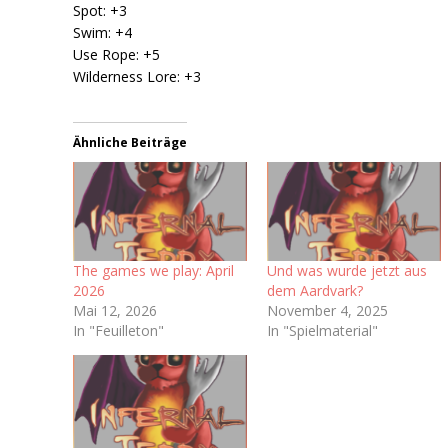
Spot: +3
Swim: +4
Use Rope: +5
Wilderness Lore: +3
Ähnliche Beiträge
The games we play: April
Und was wurde jetzt aus
2026
dem Aardvark?
Mai 12, 2026
November 4, 2025
In "Feuilleton"
In "Spielmaterial"