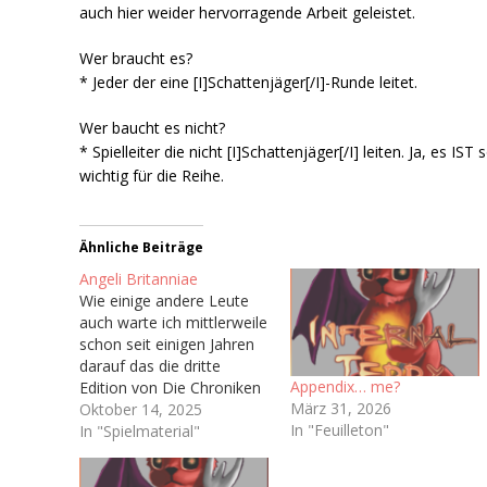
auch hier weider hervorragende Arbeit geleistet.
Wer braucht es?
* Jeder der eine [I]Schattenjäger[/I]-Runde leitet.
Wer baucht es nicht?
* Spielleiter die nicht [I]Schattenjäger[/I] leiten. Ja, es IST 
wichtig für die Reihe.
Ähnliche Beiträge
Angeli Britanniae
Wie einige andere Leute
auch warte ich mittlerweile
schon seit einigen Jahren
darauf das die dritte
Appendix… me?
Edition von Die Chroniken
März 31, 2026
der Engel (Vulgo: Engel),
Oktober 14, 2025
In "Feuilleton"
welche ja irgendwann bald
In "Spielmaterial"
das Licht der Welt
erblicken soll. Hoffentlich.