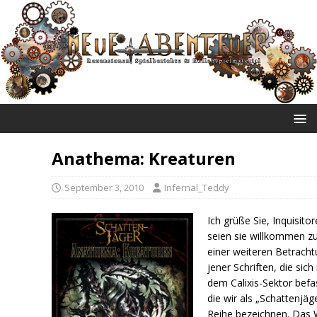
NEUE ABENTEUER
Anathema: Kreaturen
September 3, 2010
Infernal_Teddy
Ich grüße Sie, Inquisitor
seien sie willkommen z
einer weiteren Betrach
jener Schriften, die sich
dem Calixis-Sektor befa
die wir als „Schattenjäg
Reihe bezeichnen. Das 