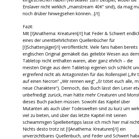
Enslaver nicht wirklich „mainstream 40K“ sind), da mag m
noch drüber hinwegsehen können…[/I]
Fazit:
Mit [I]Anathema: Kreaturen[/I] hat Feder & Schwert endlic
eines der unentbehrlichsten Quellenbücher für
[I]Schattenjäger[/I] veröffentlicht. Viele fans haben bereit
englischen Original gemäkelt das geliebte Wesen aus de
Tabletop nicht enthalten waren, aber ganz ehrlich – die
meisten Dinge aus dem Tabletop eigenen sich schlicht un
ergreifend nicht als Antagonisten für das Rollenspiel („Ihr tr
auf einen Necron“ „Wir rennen weg“ „Er tötet euch alle, 
neue Charaktere“). Dennoch, das Buch lässt den Leser e
unbefriedigt zurück, man hätte mehr Creaturen und Monst
dieses Buch packen müssen. Sowohl das Kapitel über
Mutanten als auch über Todeswelten sind zu kurz um wirk
viel zu bieten, und über das letzte Kapitel mit seinen
schwammigen Spielleitertipps lasse ich mich hier mal nicht
Nichts desto trotz ist [I]Anathema: Kreaturen[/I] ein
unverzichtbares Quellenbuch, und Feder und Schwert hab