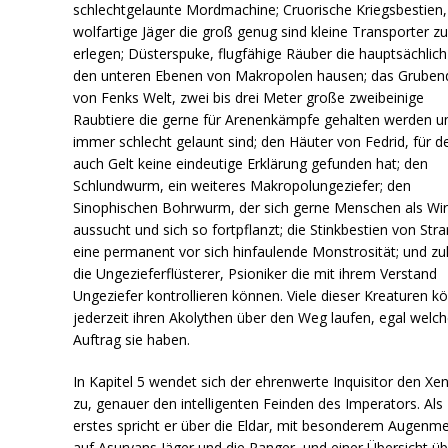
schlechtgelaunte Mordmachine; Cruorische Kriegsbestien,
wolfartige Jäger die groß genug sind kleine Transporter z
erlegen; Düsterspuke, flugfähige Räuber die hauptsächlich
den unteren Ebenen von Makropolen hausen; das Gruben
von Fenks Welt, zwei bis drei Meter große zweibeinige
Raubtiere die gerne für Arenenkämpfe gehalten werden u
immer schlecht gelaunt sind; den Häuter von Fedrid, für d
auch Gelt keine eindeutige Erklärung gefunden hat; den
Schlundwurm, ein weiteres Makropolungeziefer; den
Sinophischen Bohrwurm, der sich gerne Menschen als Wir
aussucht und sich so fortpflanzt; die Stinkbestien von Stra
eine permanent vor sich hinfaulende Monstrosität; und zul
die Ungezieferflüsterer, Psioniker die mit ihrem Verstand
Ungeziefer kontrollieren können. Viele dieser Kreaturen k
jederzeit ihren Akolythen über den Weg laufen, egal welc
Auftrag sie haben.
In Kapitel 5 wendet sich der ehrenwerte Inquisitor den Xe
zu, genauer den intelligenten Feinden des Imperators. Als
erstes spricht er über die Eldar, mit besonderem Augenm
auf Asuryans Jäger und die Ranger, und einer Übersicht üb