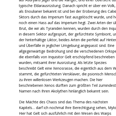
typische Eldarausrüstung. Danach spricht er über ein Volk,
als Enoulianer bekannt ist und bei der Eroberung des Calix
Sktors durch das Imperium fast ausgelöscht wurde, und h
noch einen Hass auf das Imperium hegt. Zwei Arten der ü
Brut, die wir als Tyraniden kennen, wurden durch den Inqui
in diesem Sektor aufgespürt, der gefürchtete Symbiont, u
der hinterhältige Liktor, beides Arten die perfekt auf Hinte
und Überfälle in jeglicher Umgebung angepasst sind. Eine
allgegenwärtige Bedrohung sind die verschiedenen Orkspe
die ebenfalls von Inquisitor Gelt erschöpfend beschrieben
wurden, mitsamt ihrer Ausrüstung. Als letzte Spezies
beschreibt Gelt eine Xenosrasse, die eigentlich aus dem 
stammt, die gefürchteten Versklaver, die psionisch Mens
zu ihren willenlosen Werkzeugen machen. Die hier
beschriebenen Xenos dürften zum größten Teil zumindes
Namen nach Ihren Akolythen hinlänglich bekannt sein.
Die Mächte des Chaos sind das Thema des nächsten
Kapitels… darf ich nochmal Ihre Berechtigung sehen, Mylo
Hier hat Gelt sich ausführlich mit den Wesen des Warps