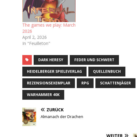
Immerhin haben wir ja
schon ein Playtest-
Dokument bekommen Ich
bin sogar auf dem
The games we play: March
dazugehörigen Discord-
2026
Server…
April 2, 2026
In "Feuilleton"
DARK HERESY
FEDER UND SCHWERT
HEIDELBERGER SPIELEVERLAG
QUELLENBUCH
REZENSIONSEXEMPLAR
RPG
SCHATTENJÄGER
WARHAMMER 40K
ZURÜCK
Almanach der Drachen
WEITER