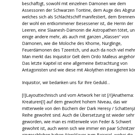
beschäftigt, sowohl mit einzelnen Dämonen wie dem
Assessoren der Schwarzen Tontine, dem Auge des Abgru
welches sich als Schlachtschiff manifestiert, dem Brennen
der wohl ein entkommener Besessener ist, die Herrin der
Leeren, eine Slaanesh-Dämonin die Astropathen tötet, u
einige andere mehr, als auch mit ganzen „Klassen“ von
Dämonen, wie die Moloche des Khorne, Nurglinge,
Feuerdämonen des Tzeentch, und auch da noch viel mehr
Man merkt das Inquisitor Gelt dem Ordo Malleus angehör
Das letzte Kapitel ist eine allgemeine Betrachtung von
Antagonisten und wie diese mit Akolythen interagieren kö
Inquisitor, wir bedanken uns für Ihre Geduld…
[I]Layouttechnisch und vom Artwork her ist [/I]Anathema:
Kreaturen[I] auf dem gewohnt hohem Niveau, das wir
mitterweile von den Büchern der Dark Heresy / Schattenj
Reihe gewohnt sind. Auch die Übersetzung ist wieder sehr
geworden, wie man es mitterweile von Feder & Schwert
gewohnt ist, auch wenn sich wie immer ein paar Schnitzer
eingeschlichen haben (Versklaver zum Beispiel, wobei die