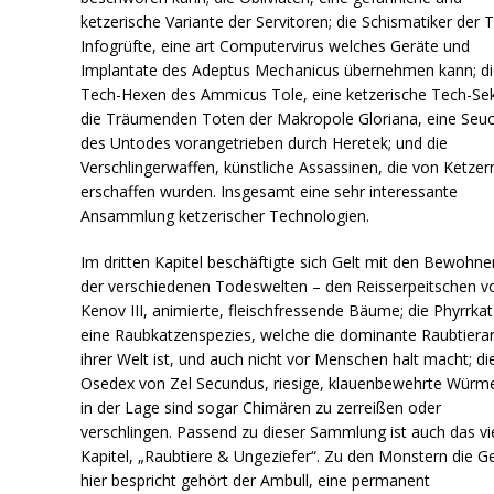
ketzerische Variante der Servitoren; die Schismatiker der 
Infogrüfte, eine art Computervirus welches Geräte und
Implantate des Adeptus Mechanicus übernehmen kann; di
Tech-Hexen des Ammicus Tole, eine ketzerische Tech-Sek
die Träumenden Toten der Makropole Gloriana, eine Seu
des Untodes vorangetrieben durch Heretek; und die
Verschlingerwaffen, künstliche Assassinen, die von Ketzer
erschaffen wurden. Insgesamt eine sehr interessante
Ansammlung ketzerischer Technologien.
Im dritten Kapitel beschäftigte sich Gelt mit den Bewohne
der verschiedenen Todeswelten – den Reisserpeitschen v
Kenov III, animierte, fleischfressende Bäume; die Phyrrka
eine Raubkatzenspezies, welche die dominante Raubtierar
ihrer Welt ist, und auch nicht vor Menschen halt macht; di
Osedex von Zel Secundus, riesige, klauenbewehrte Würme
in der Lage sind sogar Chimären zu zerreißen oder
verschlingen. Passend zu dieser Sammlung ist auch das vi
Kapitel, „Raubtiere & Ungeziefer“. Zu den Monstern die Ge
hier bespricht gehört der Ambull, eine permanent