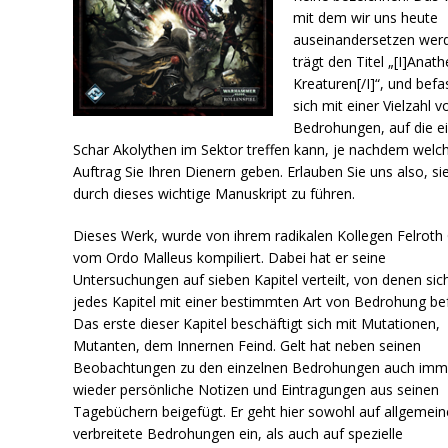
mit dem wir uns heute
auseinandersetzen wer
trägt den Titel „[I]Anat
Kreaturen[/I]“, und befa
sich mit einer Vielzahl v
Bedrohungen, auf die e
Schar Akolythen im Sektor treffen kann, je nachdem welc
Auftrag Sie Ihren Dienern geben. Erlauben Sie uns also, si
durch dieses wichtige Manuskript zu führen.
Dieses Werk, wurde von ihrem radikalen Kollegen Felroth 
vom Ordo Malleus kompiliert. Dabei hat er seine
Untersuchungen auf sieben Kapitel verteilt, von denen sic
jedes Kapitel mit einer bestimmten Art von Bedrohung bef
Das erste dieser Kapitel beschäftigt sich mit Mutationen,
Mutanten, dem Innernen Feind. Gelt hat neben seinen
Beobachtungen zu den einzelnen Bedrohungen auch imm
wieder persönliche Notizen und Eintragungen aus seinen
Tagebüchern beigefügt. Er geht hier sowohl auf allgemein
verbreitete Bedrohungen ein, als auch auf spezielle