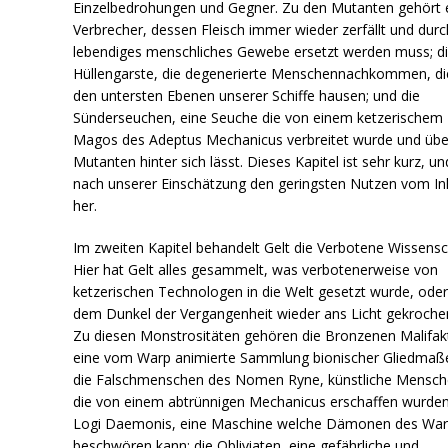
Einzelbedrohungen und Gegner. Zu den Mutanten gehört 
Verbrecher, dessen Fleisch immer wieder zerfällt und durc
lebendiges menschliches Gewebe ersetzt werden muss; d
Hüllengarste, die degenerierte Menschennachkommen, di
den untersten Ebenen unserer Schiffe hausen; und die
Sünderseuchen, eine Seuche die von einem ketzerischem
Magos des Adeptus Mechanicus verbreitet wurde und über
Mutanten hinter sich lässt. Dieses Kapitel ist sehr kurz, un
nach unserer Einschätzung den geringsten Nutzen vom In
her.
Im zweiten Kapitel behandelt Gelt die Verbotene Wissensc
Hier hat Gelt alles gesammelt, was verbotenerweise von
ketzerischen Technologen in die Welt gesetzt wurde, ode
dem Dunkel der Vergangenheit wieder ans Licht gekrochen
Zu diesen Monstrositäten gehören die Bronzenen Malifak
eine vom Warp animierte Sammlung bionischer Gliedmaß
die Falschmenschen des Nomen Ryne, künstliche Mensc
die von einem abtrünnigen Mechanicus erschaffen wurden
Logi Daemonis, eine Maschine welche Dämonen des Wa
beschwören kann; die Obliviaten, eine gefährliche und