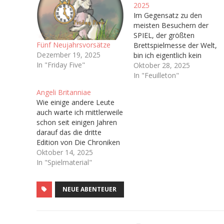
2025
Im Gegensatz zu den
meisten Besuchern der
SPIEL, der größten
Fünf Neujahrsvorsätze
Brettspielmesse der Welt,
Dezember 19, 2025
bin ich eigentlich kein
In "Friday Five"
Brettspieler. In meiner
Oktober 28, 2025
Kindheit wurden bei uns
In "Feuilleton"
Zuhause kaum Brettspiele
Angeli Britanniae
gespielt abseits von ab
Wie einige andere Leute
und an Risiko oder
auch warte ich mittlerweile
Monopoly,
schon seit einigen Jahren
dementsprechend habe
darauf das die dritte
ich nie wirklich Zugang
Edition von Die Chroniken
zum Brettspielhobby
der Engel (Vulgo: Engel),
Oktober 14, 2025
gefunden. Man könnte
welche ja irgendwann bald
In "Spielmaterial"
sich also fragen…
das Licht der Welt
erblicken soll. Hoffentlich.
NEUE ABENTEUER
Immerhin haben wir ja
schon ein Playtest-
Dokument bekommen Ich
bin sogar auf dem