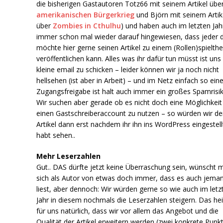
die bisherigen Gastautoren Totz66 mit seinem Artikel übe
amerikanischen Bürgerkrieg
und Björn mit seinem Artik
über
Zombies in Cthulhu
) und haben auch im letzten Jah
immer schon mal wieder darauf hingewiesen, dass jeder 
möchte hier gerne seinen Artikel zu einem (Rollen)spielt
veröffentlichen kann. Alles was ihr dafür tun müsst ist uns
kleine email zu schicken – leider können wir ja noch nicht
hellsehen (ist aber in Arbeit) – und im Netz einfach so ein
Zugangsfreigabe ist halt auch immer ein großes Spamrisik
Wir suchen aber gerade ob es nicht doch eine Möglichkeit 
einen Gastschreiberaccount zu nutzen – so würden wir d
Artikel dann erst nachdem ihr ihn ins WordPress eingestell
habt sehen..
Mehr Leserzahlen
Gut.. DAS dürfte jetzt keine Überraschung sein, wünscht 
sich als Autor von etwas doch immer, dass es auch jema
liest, aber dennoch: Wir würden gerne so wie auch im letz
Jahr in diesem nochmals die Leserzahlen steigern. Das he
für uns natürlich, dass wir vor allem das Angebot und die
Qualität der Artikel erweitern werden (zwei konkrete Punk