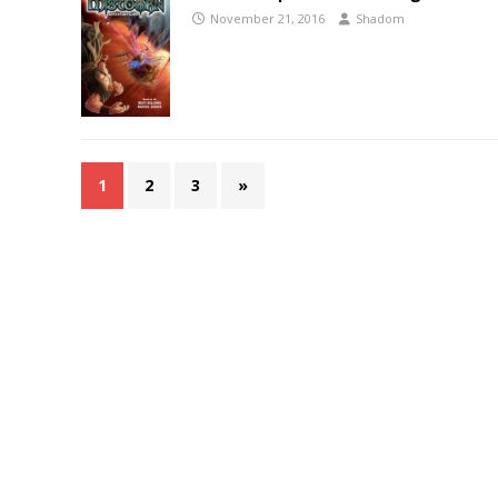
November 21, 2016
Shadom
1
2
3
»