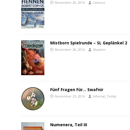
November 29, 2016
Caninus
Mistborn Spielrunde – SL Geplänkel 2
November 28, 2016
Shadom
Fünf Fragen Für… Swafnir
November 25, 2016
Infernal_Teddy
Numenera, Teil III