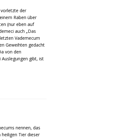
vorletzte der
n einem Raben über
ten (nur eben auf
Vademeci auch „Das
m letzten Vademecum
ligen Geweihten gedacht
 Da von den
 Auslegungen gibt, ist
emecums nennen, das
heiligen Tier dieser