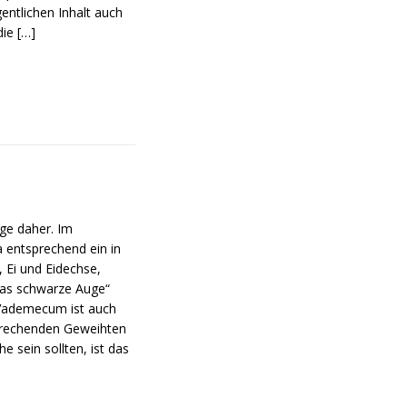
entlichen Inhalt auch
die
[…]
ge daher. Im
 entsprechend ein in
 Ei und Eidechse,
„Das schwarze Auge“
e Vademecum ist auch
sprechenden Geweihten
 sein sollten, ist das