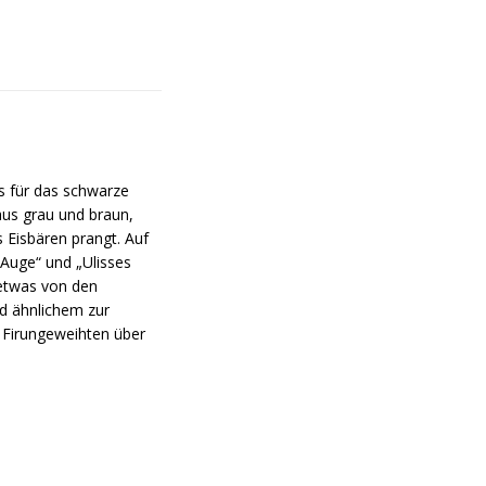
s für das schwarze
aus grau und braun,
 Eisbären prangt. Auf
 Auge“ und „Ulisses
 etwas von den
nd ähnlichem zur
m Firungeweihten über