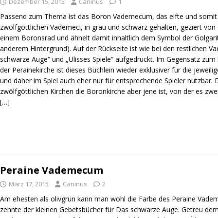
Dezember 15, 2015
Caninus
1
Passend zum Thema ist das Boron Vademecum, das elfte und somit 
zwölfgöttlichen Vademeci, in grau und schwarz gehalten, geziert vo
einem Boronsrad und ähnelt damit inhaltlich dem Symbol der Golgari
anderem Hintergrund). Auf der Rückseite ist wie bei den restlichen 
schwarze Auge“ und „Ulisses Spiele“ aufgedruckt. Im Gegensatz zu
der Perainekirche ist dieses Büchlein wieder exklusiver für die jewei
und daher im Spiel auch eher nur für entsprechende Spieler nutzbar.
zwölfgöttlichen Kirchen die Boronkirche aber jene ist, von der es zwei
[…]
Peraine Vademecum
März 17, 2015
Caninus
2
Am ehesten als olivgrün kann man wohl die Farbe des Peraine Vad
zehnte der kleinen Gebetsbücher für Das schwarze Auge. Getreu dem 