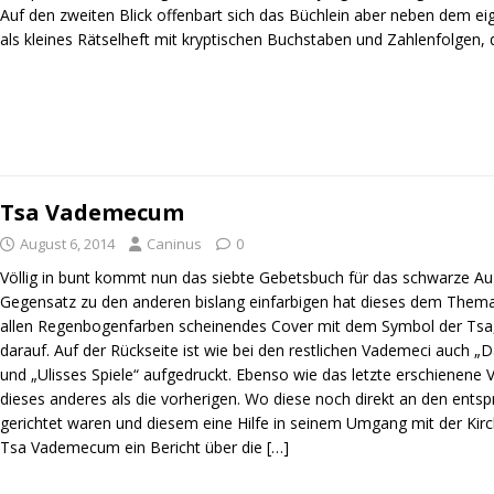
Auf den zweiten Blick offenbart sich das Büchlein aber neben dem eig
als kleines Rätselheft mit kryptischen Buchstaben und Zahlenfolgen, 
Tsa Vademecum
August 6, 2014
Caninus
0
Völlig in bunt kommt nun das siebte Gebetsbuch für das schwarze Au
Gegensatz zu den anderen bislang einfarbigen hat dieses dem Thema
allen Regenbogenfarben scheinendes Cover mit dem Symbol der Tsa,
darauf. Auf der Rückseite ist wie bei den restlichen Vademeci auch 
und „Ulisses Spiele“ aufgedruckt. Ebenso wie das letzte erschienen
dieses anderes als die vorherigen. Wo diese noch direkt an den ent
gerichtet waren und diesem eine Hilfe in seinem Umgang mit der Kirche
Tsa Vademecum ein Bericht über die
[…]