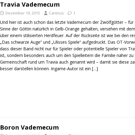
Travia Vademecum
Dezember 19, 2015
Caninus
1
Und hier ist auch schon das letzte Vademecum der Zwölfgötter – für d
Sinne der Göttin natürlich in Gelb-Orange gehalten, versehen mit de
über einem stilisierten Herdfeuer. Auf der Rückseite ist wie bei den 
„Das schwarze Auge“ und „Ulisses Spiele“ aufgedruckt. Das OT-Vorwo
dass dieser Band nicht nur für Spieler oder potentielle Spieler von T
ist, sondern besonders auch um den Spielleitern die Familie näher zu 
Gemeinschaft rund um Travia auch genannt wird – damit sie diese z
besser darstellen können. Ingame-Autor ist ein
[…]
Boron Vademecum