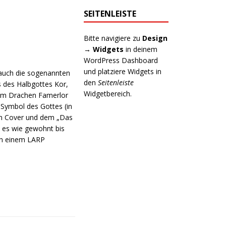
SEITENLEISTE
Bitte navigiere zu
Design
→ Widgets
in deinem
WordPress Dashboard
und platziere Widgets in
 auch die sogenannten
den
Seitenleiste
 des Halbgottes Kor,
Widgetbereich.
dem Drachen Famerlor
Symbol des Gottes (in
em Cover und dem „Das
s es wie gewohnt bis
 in einem LARP