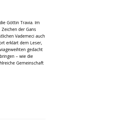
ie Göttin Travia. Im
m Zeichen der Gans
restlichen Vademeci auch
rt erklärt dem Leser,
raviageweihten gedacht
bringen – wie die
ahlreiche Gemeinschaft