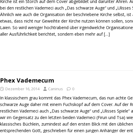
Kirche ist ein Storch auf dem Cover abgebildet und darunter Ähren. Au
bei den restlichen Vademeci auch „Das schwarze Auge“ und „Ulisses S
Ähnlich wie auch die Organisation der beschriebene Kirche selbst, ist
etwas, dass nicht nur Geweihte der Kirche nutzen können sollen, son
Laien. So wird weniger hochtrabend über irgendwelche Organisatione
aller Ausführlichkeit berichtet, sondern eben mehr auf
[…]
Phex Vademecum
Dezember 16, 2014
Caninus
0
In klassischem grau kommt das Phex Vademecum, das nun achte Ge
schwarze Auge daher mit einem Fuchskopf auf dem Cover. Auf der Rüc
restlichen Vademeci auch „Das schwarze Auge“ und „Ulisses Spiele“ 
wir im Gegensatz zu den letzten beiden Vademeci (Firun und Tsa) wie
klassisches Büchlein, zumindest auf den ersten Blick mit den übliche
entsprechenden Gott, geschrieben für einen jungen Anhänger der en