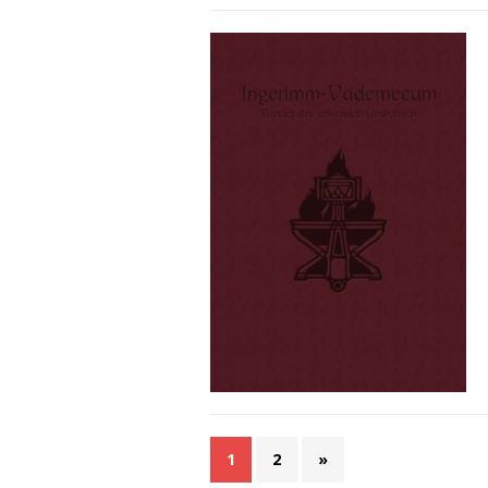
1
2
»