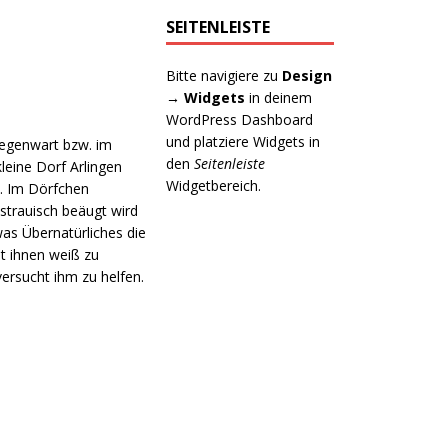
SEITENLEISTE
Bitte navigiere zu
Design
→ Widgets
in deinem
WordPress Dashboard
und platziere Widgets in
Gegenwart bzw. im
den
Seitenleiste
leine Dorf Arlingen
Widgetbereich.
n. Im Dörfchen
strauisch beäugt wird
as Übernatürliches die
t ihnen weiß zu
ersucht ihm zu helfen.