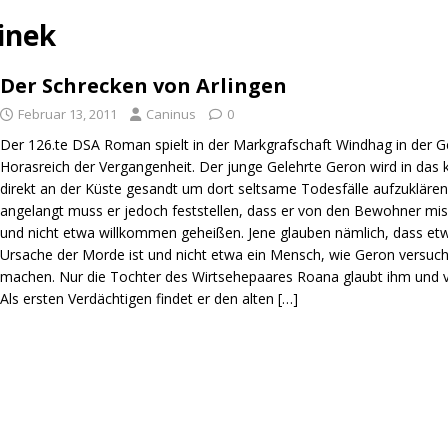
inek
Der Schrecken von Arlingen
Februar 13, 2011
Caninus
0
Der 126.te DSA Roman spielt in der Markgrafschaft Windhag in der 
Horasreich der Vergangenheit. Der junge Gelehrte Geron wird in das k
direkt an der Küste gesandt um dort seltsame Todesfälle aufzukläre
angelangt muss er jedoch feststellen, dass er von den Bewohner mis
und nicht etwa willkommen geheißen. Jene glauben nämlich, dass etw
Ursache der Morde ist und nicht etwa ein Mensch, wie Geron versuch
machen. Nur die Tochter des Wirtsehepaares Roana glaubt ihm und v
Als ersten Verdächtigen findet er den alten
[…]