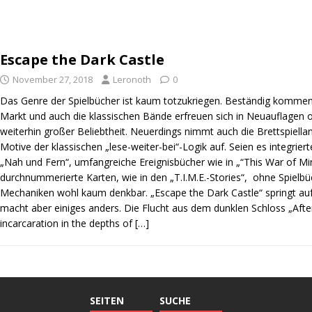
Escape the Dark Castle
November 27, 2018
Leronoth
0
Das Genre der Spielbücher ist kaum totzukriegen. Beständig kommen
Markt und auch die klassischen Bände erfreuen sich in Neuauflagen o
weiterhin großer Beliebtheit. Neuerdings nimmt auch die Brettspiell
Motive der klassischen „lese-weiter-bei“-Logik auf. Seien es integriert
„Nah und Fern“, umfangreiche Ereignisbücher wie in „“This War of Mi
durchnummerierte Karten, wie in den „T.I.M.E.-Stories“, ohne Spielb
Mechaniken wohl kaum denkbar. „Escape the Dark Castle“ springt auf
macht aber einiges anders. Die Flucht aus dem dunklen Schloss „Afte
incarcaration in the depths of
[…]
SEITEN
SUCHE