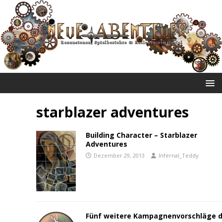
NEUE ABENTEUER
starblazer adventures
Building Character – Starblazer
Adventures
Dezember 29, 2013
Infernal_Teddy
Fünf weitere Kampagnenvorschläge d