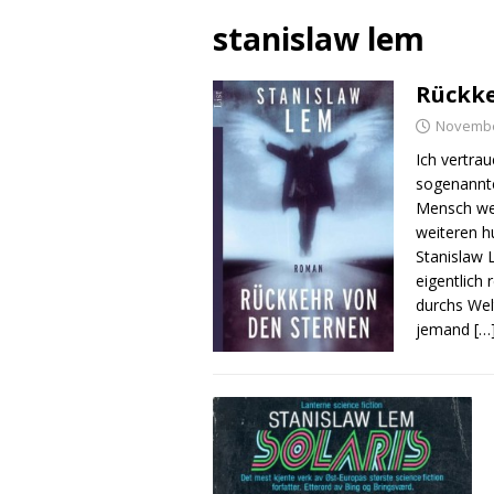
stanislaw lem
Rückke
Novembe
Ich vertra
sogenannte
Mensch wei
weiteren h
Stanislaw 
eigentlich
durchs Wel
jemand
[…