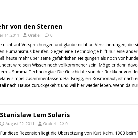
hr von den Sternen
r 14, 2011
Orakel
0
ue nicht auf Versprechungen und glaube nicht an Versicherungen, die s
n Humanismus berufen. Gegen eine Technologie hilft nur eine ander
ß heute mehr über seine gefährlichen Neigungen als noch vor hunde
undert wird sein Wissen noch vollkommener sein. Möge er dann dav
Lem – Summa Technologiae Die Geschichte von der Rückkehr von den 
 relativ simpel zusammenfassen: Hal Bregg, ein Kosmonaut, ist nach e
tall nach Hause zurückgekehrt und will hier wieder leben. Wenn da nu
]
Stanislaw Lem Solaris
August 22, 2011
Orakel
0
Für diese Rezension liegt die Übersetzung von Kurt Kelm, 1983 beim 