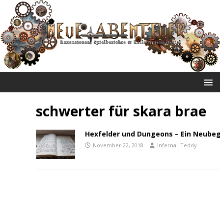
NEUE ABENTEUER
schwerter für skara brae
Hexfelder und Dungeons – Ein Neube
November 22, 2018
Infernal_Teddy