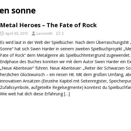
zen sonne
Metal Heroes – The Fate of Rock
April 30, 2015
Leronoth
2
Es wird laut in der Welt der Spielbücher. Nach dem Überraschungshit
Sonne“ hat sich Swen Harder in seinem zweiten Spielbuchprojekt „Me
Fate of Rock“ dem Metalgenre als Spielbuchhintergrund zugewendet. 
Endphase des Buches konnten wir mit dem Autor Swen Harder ein Exk
„Neue Abenteuer“ führen. Neue Abenteuer: „Reiter der Schwarzen So
herzlichen Glückwunsch – ein riesen Hit. Mit dem großen Umfang, ab
innovativen Ansätzen (Einzelne Kapitel mit Seitenregister, Speicherp
Zufallssymbole, aufgeteilte Regelsegmente) konntest du Spielbuchfa
Wie weit hat dich diese Erfahrung
[…]