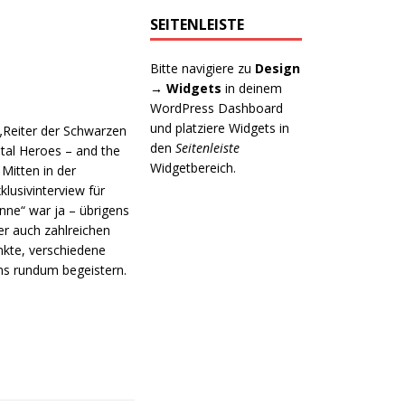
SEITENLEISTE
Bitte navigiere zu
Design
→ Widgets
in deinem
WordPress Dashboard
und platziere Widgets in
 „Reiter der Schwarzen
den
Seitenleiste
tal Heroes – and the
Widgetbereich.
Mitten in der
lusivinterview für
nne“ war ja – übrigens
er auch zahlreichen
unkte, verschiedene
ns rundum begeistern.