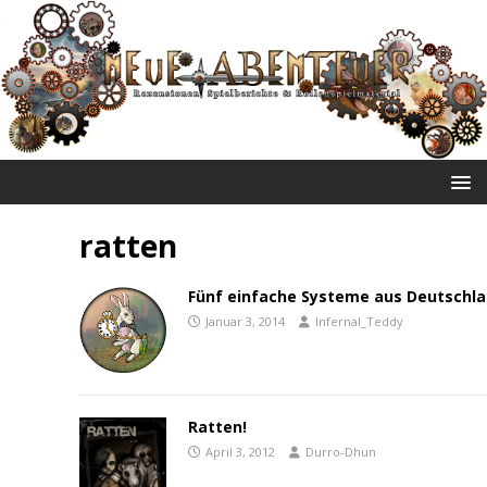
NEUE ABENTEUER
ratten
Fünf einfache Systeme aus Deutschl
Januar 3, 2014
Infernal_Teddy
Ratten!
April 3, 2012
Durro-Dhun