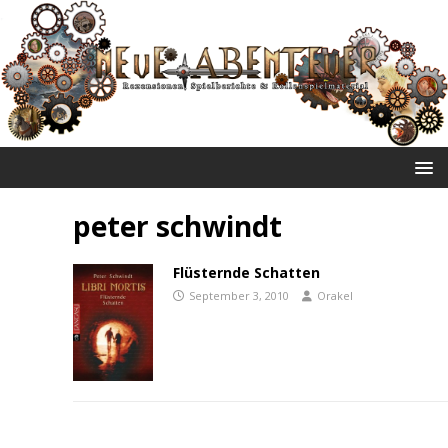
NEUE ABENTEUER
peter schwindt
Flüsternde Schatten
September 3, 2010
Orakel