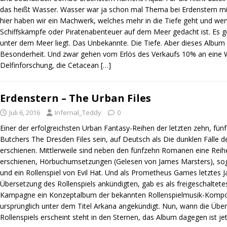
das heißt Wasser. Wasser war ja schon mal Thema bei Erdenstern mit
hier haben wir ein Machwerk, welches mehr in die Tiefe geht und weni
Schiffskämpfe oder Piratenabenteuer auf dem Meer gedacht ist. Es
unter dem Meer liegt. Das Unbekannte. Die Tiefe. Aber dieses Album
Besonderheit. Und zwar gehen vom Erlös des Verkaufs 10% an eine 
Delfinforschung, die Cetacean
[…]
Erdenstern – The Urban Files
Juli 6, 2016
Infernal_Teddy
0
Einer der erfolgreichsten Urban Fantasy-Reihen der letzten zehn, fünf
Butchers The Dresden Files sein, auf Deutsch als Die dunklen Fälle 
erschienen. Mittlerweile sind neben den fünfzehn Romanen eine Reih
erschienen, Hörbuchumsetzungen (Gelesen von James Marsters), sog
und ein Rollenspiel von Evil Hat. Und als Prometheus Games letztes J
Übersetzung des Rollenspiels ankündigten, gab es als freigeschaltet
Kampagne ein Konzeptalbum der bekannten Rollenspielmusik-Kompo
ursprünglich unter dem Titel Arkana angekündigt. Nun, wann die Übe
Rollenspiels erscheint steht in den Sternen, das Album dagegen ist je