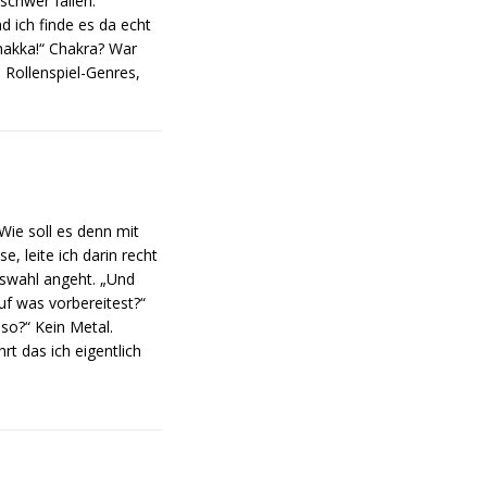
 schwer fallen.“
nd ich finde es da echt
Chakka!“ Chakra? War
n Rollenspiel-Genres,
Wie soll es denn mit
, leite ich darin recht
uswahl angeht. „Und
uf was vorbereitest?“
eso?“ Kein Metal.
t das ich eigentlich