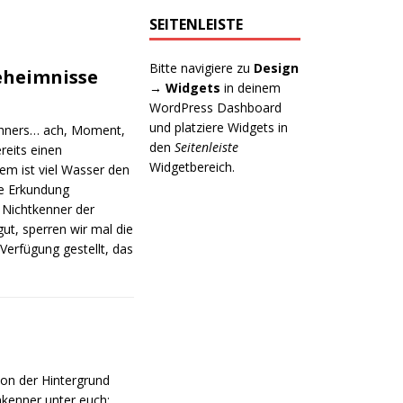
SEITENLEISTE
Bitte navigiere zu
Design
eheimnisse
→ Widgets
in deinem
WordPress Dashboard
und platziere Widgets in
ehners… ach, Moment,
den
Seitenleiste
reits einen
Widgetbereich.
em ist viel Wasser den
he Erkundung
 Nichtkenner der
gut, sperren wir mal die
erfügung gestellt, das
von der Hintergrund
kenner unter euch: