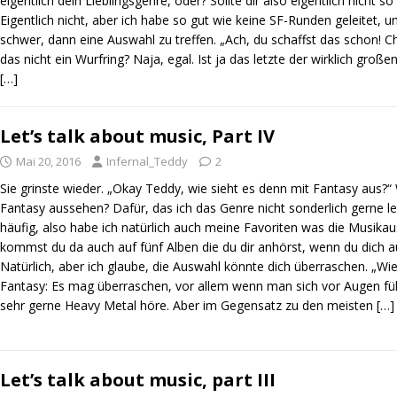
eigentlich dein Lieblingsgenre, oder? Sollte dir also eigentlich nicht so
Eigentlich nicht, aber ich habe so gut wie keine SF-Runden geleitet, u
schwer, dann eine Auswahl zu treffen. „Ach, du schaffst das schon! 
das nicht ein Wurfring? Naja, egal. Ist ja das letzte der wirklich große
[…]
Let’s talk about music, Part IV
Mai 20, 2016
Infernal_Teddy
2
Sie grinste wieder. „Okay Teddy, wie sieht es denn mit Fantasy aus?“ 
Fantasy aussehen? Dafür, das ich das Genre nicht sonderlich gerne lese
häufig, also habe ich natürlich auch meine Favoriten was die Musika
kommst du da auch auf fünf Alben die du dir anhörst, wenn du dich a
Natürlich, aber ich glaube, die Auswahl könnte dich überraschen. „Wi
Fantasy: Es mag überraschen, vor allem wenn man sich vor Augen führ
sehr gerne Heavy Metal höre. Aber im Gegensatz zu den meisten
[…]
Let’s talk about music, part III