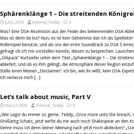
Sphärenklänge 1 – Die streitenden Königre
Juli 5, 2016
Infernal_Teddy
2
Was? Eine DSA-Rezension aus der Feder des bekennenden DSA-Ableh
Was ist denn da los? Nun, es ist kein Geheimnis das ich als Spielleit
Rollenspiel benutze, und als uns der erste Soundtrack zu DSA 5 errei
gefragt ob ich mir vorstellen könnte, diesen zu besprechen. Lauschen
„Orkpack“ Kurtsiefer unter dem Titel „Sphärenklänge 1 – Die streiten
abliefert, und ob es ihm gelingt, die Atmosphäre dieser Region einzu
Stelle einen kleinen „Disclaimer“: ich bin, wie ihr wißt, kein DSA-Exper
Ich verlasse mich
[…]
Let’s talk about music, Part V
Mai 27, 2016
Infernal_Teddy
0
„Wie sagst du immer so gerne, Teddy, ‚Once more unto the breach, de
Großartig Schatz, jetzt wirfst du mir auch noch Shakespear an den K
Genre muss ich denn deiner Meinung nach jetzt noch abdecken? „Scien