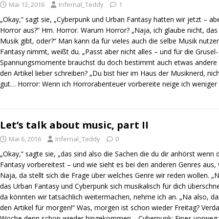
Mai 13, 2016
Infernal_Teddy
1
„Okay,“ sagt sie, „Cyberpunk und Urban Fantasy hatten wir jetzt – abe
Horror aus?“ Hm. Horror. Warum Horror? „Naja, ich glaube nicht, das
Musik gibt, oder?“ Man kann da für vieles auch die selbe Musik nutze
Fantasy nimmt, weißt du. „Passt aber nicht alles – und für die Grusel
Spannungsmomente brauchst du doch bestimmt auch etwas andere Mu
den Artikel lieber schreiben? „Du bist hier im Haus der Musiknerd, ni
gut… Horror: Wenn ich Horrorabenteuer vorbereite neige ich wenige
Let’s talk about music, part II
Mai 6, 2016
Infernal_Teddy
0
„Okay,“ sagte sie, „das sind also die Sachen die du dir anhörst wenn
Fantasy vorbereitest – und wie sieht es bei den anderen Genres aus,
Naja, da stellt sich die Frage über welches Genre wir reden wollen. „
das Urban Fantasy und Cyberpunk sich musikalisch für dich überschn
da könnten wir tatsächlich weitermachen, nehme ich an. „Na also, d
den Artikel für morgen!“ Was, morgen ist schon wieder Freitag? Verd
Woche denn schon wieder hingekommen… Cyberpunk: Eines vorweg