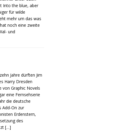
 Into the blue, aber
ger für wilde
 geht mehr um das was
 hat noch eine zweite
Wal- und
zehn Jahre dürften Jim
des Harry Dresden
e von Graphic Novels
ar eine Fernsehserie
ahr die deutsche
es Add-On zur
nisten Erdenstern,
rsetzung des
tzt
[…]