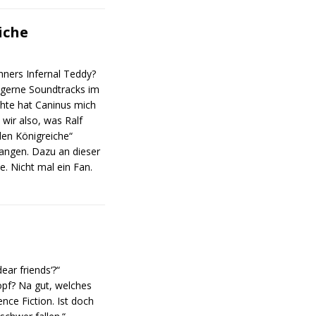
iche
ners Infernal Teddy?
er gerne Soundtracks im
chte hat Caninus mich
 wir also, was Ralf
den Königreiche“
fangen. Dazu an dieser
te. Nicht mal ein Fan.
ar friends‘?“
opf? Na gut, welches
ce Fiction. Ist doch