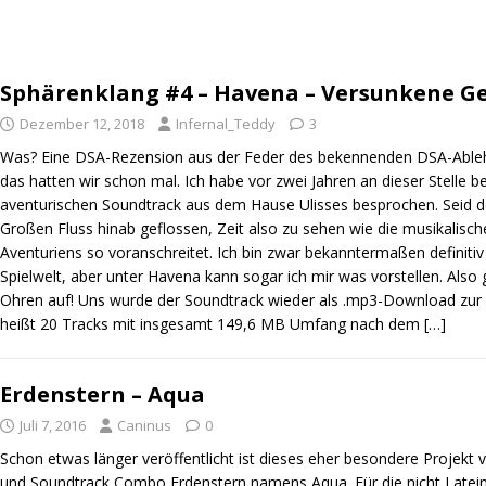
Sphärenklang #4 – Havena – Versunkene G
Dezember 12, 2018
Infernal_Teddy
3
Was? Eine DSA-Rezension aus der Feder des bekennenden DSA-Abl
das hatten wir schon mal. Ich habe vor zwei Jahren an dieser Stelle be
aventurischen Soundtrack aus dem Hause Ulisses besprochen. Seid d
Großen Fluss hinab geflossen, Zeit also zu sehen wie die musikalisc
Aventuriens so voranschreitet. Ich bin zwar bekanntermaßen definitiv
Spielwelt, aber unter Havena kann sogar ich mir was vorstellen. Also 
Ohren auf! Uns wurde der Soundtrack wieder als .mp3-Download zur V
heißt 20 Tracks mit insgesamt 149,6 MB Umfang nach dem
[…]
Erdenstern – Aqua
Juli 7, 2016
Caninus
0
Schon etwas länger veröffentlicht ist dieses eher besondere Projekt 
und Soundtrack Combo Erdenstern namens Aqua. Für die nicht Latein