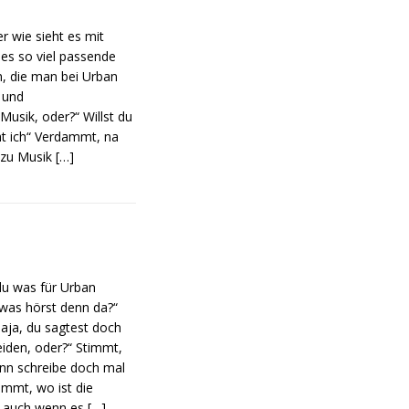
r wie sieht es mit
 es so viel passende
n, die man bei Urban
- und
sik, oder?“ Willst du
cht ich“ Verdammt, na
r zu Musik
[…]
 du was für Urban
 was hörst denn da?“
Naja, du sagtest doch
eiden, oder?“ Stimmt,
ann schreibe doch mal
ammt, wo ist die
: auch wenn es
[…]