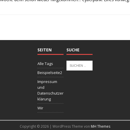
SEITEN
SUCHE
Alle Tags
Beispielseite2
Impressum
und
Datenschutzer
klärung
Wir
Copyright © 2026 | WordPress Theme von
MH Themes