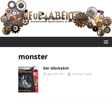
NEUE ABENTEUER
monster
Der Glückslich
April 20, 2021
Infernal_Teddy