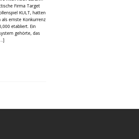
ttische Firma Target
ollenspiel KULT, hatten
h als ernste Konkurrenz
00 etabliert. Ein
gsystem gehörte, das
[…]