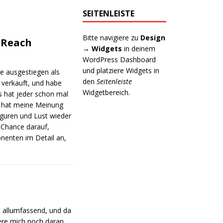
SEITENLEISTE
Bitte navigiere zu
Design
 Reach
→ Widgets
in deinem
WordPress Dashboard
und platziere Widgets in
ne ausgestiegen als
den
Seitenleiste
verkauft, und habe
Widgetbereich.
s hat jeder schon mal
s hat meine Meinung
iguren und Lust wieder
 Chance darauf,
nenten im Detail an,
ht allumfassend, und da
nere mich noch daran…