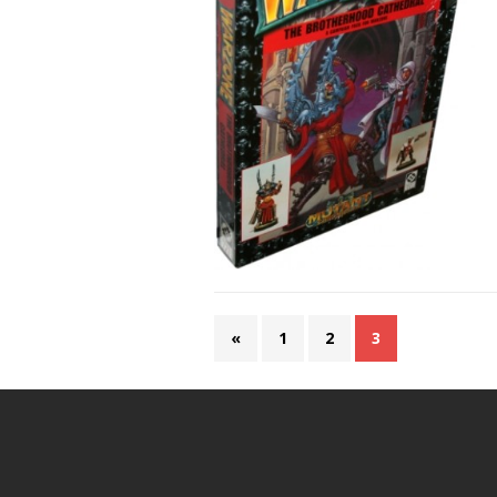
«
1
2
3