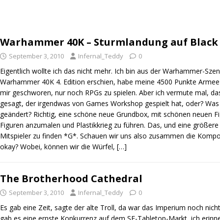
Warhammer 40K – Sturmlandung auf Black
September 3, 2010
Infernal_Teddy
0
Eigentlich wollte ich das nicht mehr. Ich bin aus der Warhammer-Sze
Warhammer 40K 4. Edition erschien, habe meine 4500 Punkte Armee 
mir geschworen, nur noch RPGs zu spielen. Aber ich vermute mal, da
gesagt, der irgendwas von Games Workshop gespielt hat, oder? Wa
geändert? Richtig, eine schöne neue Grundbox, mit schönen neuen F
Figuren anzumalen und Plastikkrieg zu führen. Das, und eine größere
Mitspieler zu finden *G*. Schauen wir uns also zusammen die Kompo
okay? Wobei, können wir die Würfel,
[…]
The Brotherhood Cathedral
September 3, 2010
Infernal_Teddy
0
Es gab eine Zeit, sagte der alte Troll, da war das Imperium noch nic
gab es eine ernste Konkurrenz auf dem SF-Tabletop-Markt, ich erin