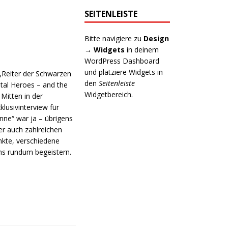
SEITENLEISTE
Bitte navigiere zu
Design
→ Widgets
in deinem
WordPress Dashboard
und platziere Widgets in
 „Reiter der Schwarzen
den
Seitenleiste
tal Heroes – and the
Widgetbereich.
Mitten in der
lusivinterview für
nne“ war ja – übrigens
er auch zahlreichen
unkte, verschiedene
ns rundum begeistern.