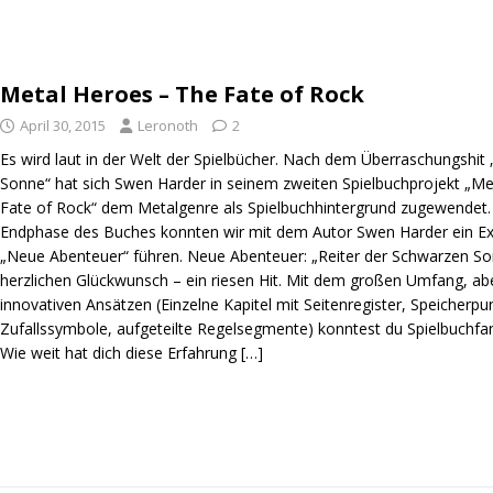
Metal Heroes – The Fate of Rock
April 30, 2015
Leronoth
2
Es wird laut in der Welt der Spielbücher. Nach dem Überraschungshit
Sonne“ hat sich Swen Harder in seinem zweiten Spielbuchprojekt „Me
Fate of Rock“ dem Metalgenre als Spielbuchhintergrund zugewendet. 
Endphase des Buches konnten wir mit dem Autor Swen Harder ein Exk
„Neue Abenteuer“ führen. Neue Abenteuer: „Reiter der Schwarzen So
herzlichen Glückwunsch – ein riesen Hit. Mit dem großen Umfang, ab
innovativen Ansätzen (Einzelne Kapitel mit Seitenregister, Speicherp
Zufallssymbole, aufgeteilte Regelsegmente) konntest du Spielbuchfa
Wie weit hat dich diese Erfahrung
[…]