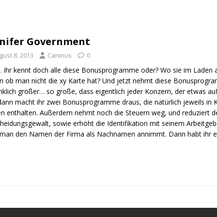
nnifer Government
gust 8, 2013
Caninus
0
. ihr kennt doch alle diese Bonusprogramme oder? Wo sie im Laden
n ob man nicht die xy Karte hat? Und jetzt nehmt diese Bonusprog
klich größer… so große, dass eigentlich jeder Konzern, der etwas auf s
ann macht ihr zwei Bonusprogramme draus, die natürlich jeweils in K
n enthalten. Außerdem nehmt noch die Steuern weg, und reduziert de
heidungsgewalt, sowie erhöht die Identifikation mit seinem Arbeitgebe
 man den Namen der Firma als Nachnamen annimmt. Dann habt ihr 