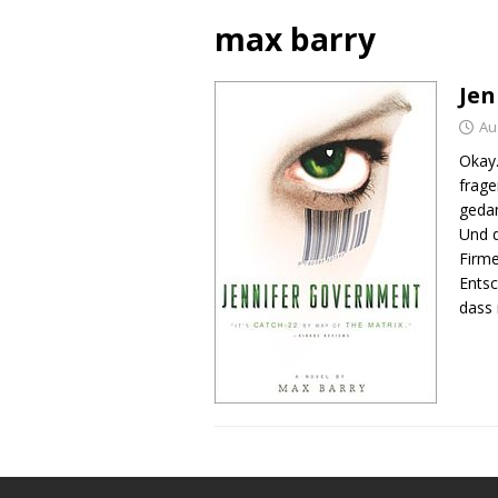
max barry
Je
Au
Okay.
frage
gedan
Und d
Firme
Entsc
dass