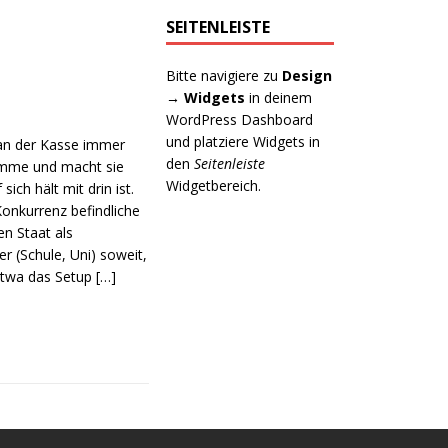
SEITENLEISTE
Bitte navigiere zu
Design
→ Widgets
in deinem
WordPress Dashboard
und platziere Widgets in
 an der Kasse immer
den
Seitenleiste
ramme und macht sie
Widgetbereich.
ich hält mit drin ist.
onkurrenz befindliche
n Staat als
r (Schule, Uni) soweit,
etwa das Setup
[…]