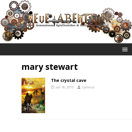
NEUE ABENTEUER
mary stewart
The crystal cave
Juli 18, 2013
Caninus