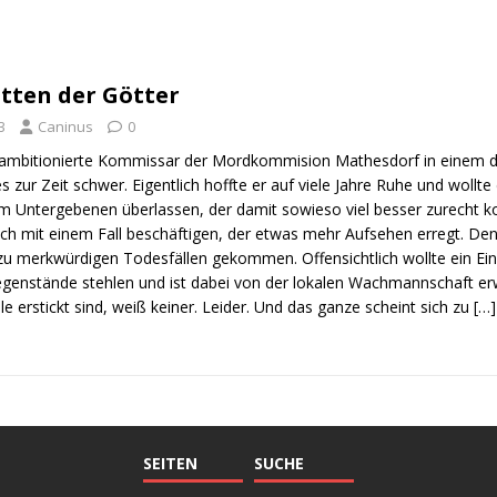
tten der Götter
3
Caninus
0
ambitionierte Kommissar der Mordkommision Mathesdorf in einem de
es zur Zeit schwer. Eigentlich hoffte er auf viele Jahre Ruhe und wollte
em Untergebenen überlassen, der damit sowieso viel besser zurecht
och mit einem Fall beschäftigen, der etwas mehr Aufsehen erregt. Den
s zu merkwürdigen Todesfällen gekommen. Offensichtlich wollte ein Ei
egenstände stehlen und ist dabei von der lokalen Wachmannschaft e
le erstickt sind, weiß keiner. Leider. Und das ganze scheint sich zu
[…]
SEITEN
SUCHE