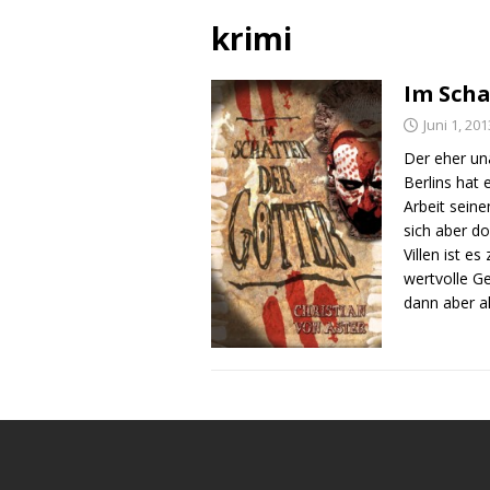
krimi
Im Scha
Juni 1, 201
Der eher un
Berlins hat 
Arbeit sein
sich aber d
Villen ist e
wertvolle G
dann aber al