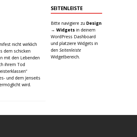
SEITENLEISTE
Bitte navigiere zu
Design
→ Widgets
in deinem
WordPress Dashboard
und platziere Widgets in
est nicht wirklich
den
Seitenleiste
us dem schicken
Widgetbereich.
ten mit den Lebenden
ach ihrem Tod
eisterklassen“
s- und dem Jenseits
rmöglicht wird.