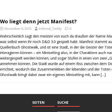
Wo liegt denn jetzt Manifest?
November 6, 2015
Infernal_Teddy
0
Wahrscheinlich sagt den meisten von euch da draußen der Name Manif
was selbst wenn ihr noch D&D 3.0 gespielt habt. Manifest stammt a
Quellenbuch Ghostwalk, und ist eine Stadt, in der die Geister der To
interagieren können – ein Minisetting also, in der Charaktere auch n
weitergespielt werden können, und sogar Stufen in einen von zwei „G
annehmen können. Die Stadt wurde auf einem Riss zwischen dem Die
errichtet, wodurch das Zusammenleben der lebenden und der Toten e
Ghostwalk bringt dabei zwar ein eigenes Minisetting mit, kann
[…]
SEITEN
SUCHE