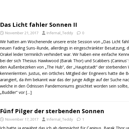
Das Licht fahler Sonnen II
November 21, 2017
Infernal_Teddy
0
Wir hatten am Wochenende unsere erste Session von „Das Licht fahl
neuen Fading Suns-Runde, allerdings in eingeschränkter Besatzung, 
Orakel leider terminlich verhindert war. Wir haben eine einfache Kenn
bei der sich Thesius Hawkwood (Barak Thor) und Scabbers (Caninus‘ 
den Außenbezirken von „The Hub“, der „Hauptstadt“ der sterbende
kennenlernten. Justus, ein örtliches Mitglied der Engineers hatte die
arangiert, da ihm bekannt war das der junge Adlige auf der Suche na
welche in den Ödnissen Pandemoniums gesichtet worden sein sollte,
„Buddler“ vor
[…]
Fünf Pilger der sterbenden Sonnen
November 17, 2017
Infernal_Teddy
1
Ich hatte ja erwähnt das ich ab demnächst für Caninus, Barak Thor u