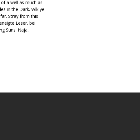
 of a well as much as
des in the Dark. Wlk ye
far. Stray from this
eneigte Leser, bei
ng Suns. Naja,