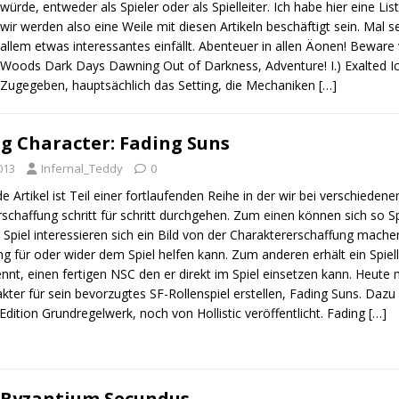
würde, entweder als Spieler oder als Spielleiter. Ich habe hier eine Lis
wir werden also eine Weile mit diesen Artikeln beschäftigt sein. Mal s
allem etwas interessantes einfällt. Abenteuer in allen Äonen! Beware
Woods Dark Days Dawning Out of Darkness, Adventure! I.) Exalted I
Zugegeben, hauptsächlich das Setting, die Mechaniken
[…]
ng Character: Fading Suns
2013
Infernal_Teddy
0
e Artikel ist Teil einer fortlaufenden Reihe in der wir bei verschiedene
schaffung schritt für schritt durchgehen. Zum einen können sich so Spi
s Spiel interessieren sich ein Bild von der Charaktererschaffung mache
g für oder wider dem Spiel helfen kann. Zum anderen erhält ein Spielle
ennt, einen fertigen NSC den er direkt im Spiel einsetzen kann. Heute
kter für sein bevorzugtes SF-Rollenspiel erstellen, Fading Suns. Dazu
Edition Grundregelwerk, noch von Hollistic veröffentlicht. Fading
[…]
Byzantium Secundus