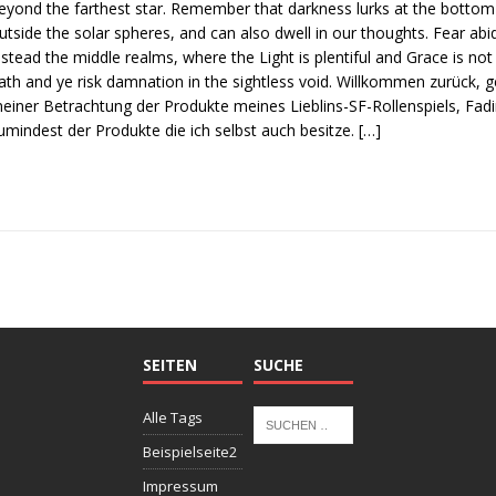
eyond the farthest star. Remember that darkness lurks at the bottom
utside the solar spheres, and can also dwell in our thoughts. Fear abi
nstead the middle realms, where the Light is plentiful and Grace is not 
ath and ye risk damnation in the sightless void. Willkommen zurück, g
einer Betrachtung der Produkte meines Lieblins-SF-Rollenspiels, Fadi
umindest der Produkte die ich selbst auch besitze.
[…]
SEITEN
SUCHE
Alle Tags
Beispielseite2
Impressum