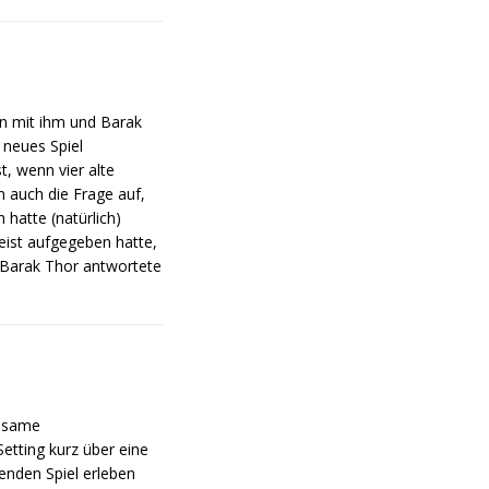
en mit ihm und Barak
 neues Spiel
t, wenn vier alte
m auch die Frage auf,
 hatte (natürlich)
eist aufgegeben hatte,
. Barak Thor antwortete
insame
etting kurz über eine
enden Spiel erleben