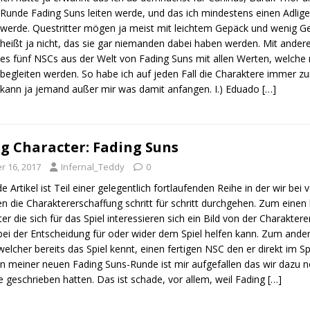
Runde Fading Suns leiten werde, und das ich mindestens einen Adlig
werde. Questritter mögen ja meist mit leichtem Gepäck und wenig Ge
heißt ja nicht, das sie gar niemanden dabei haben werden. Mit ander
es fünf NSCs aus der Welt von Fading Suns mit allen Werten, welch
begleiten werden. So habe ich auf jeden Fall die Charaktere immer zur
kann ja jemand außer mir was damit anfangen. I.) Eduado
[…]
ng Character: Fading Suns
 16, 2017
Infernal_Teddy
0
e Artikel ist Teil einer gelegentlich fortlaufenden Reihe in der wir bei
en die Charaktererschaffung schritt für schritt durchgehen. Zum einen
iter die sich für das Spiel interessieren sich ein Bild von der Charakt
ei der Entscheidung für oder wider dem Spiel helfen kann. Zum ander
, welcher bereits das Spiel kennt, einen fertigen NSC den er direkt im S
 meiner neuen Fading Suns-Runde ist mir aufgefallen das wir dazu no
e geschrieben hatten. Das ist schade, vor allem, weil Fading
[…]