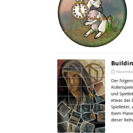
Buildi
November
Der folgend
Rollenspiel
und Spielle
etwas das b
Spielleiter
Beim Planen
dieser Reih