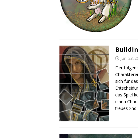
Buildi
Juni 23, 
Der folgend
Charakterer
sich für da
Entscheidun
das Spiel k
einen Chara
treues 2nd 