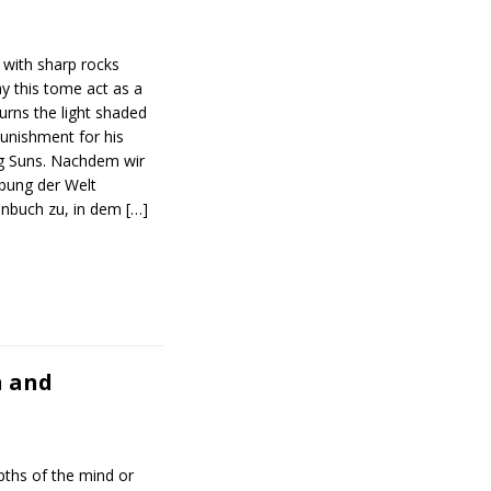
d with sharp rocks
y this tome act as a
urns the light shaded
punishment for his
ng Suns. Nachdem wir
ibung der Welt
nbuch zu, in dem
[…]
n and
pths of the mind or