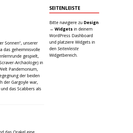
SEITENLEISTE
Bitte navigiere zu
Design
→ Widgets
in deinem
WordPress Dashboard
und platziere Widgets in
er Sonnen“, unserer
den
Seitenleiste
da das geheimnisvolle
Widgetbereich.
enlernrunde gespielt,
Scraver-Archäologe) in
n Welt Pandemonium,
 Begegnung der beiden
ch der Gargoyle war,
 und das Scabbers als
nd das Orakel eine