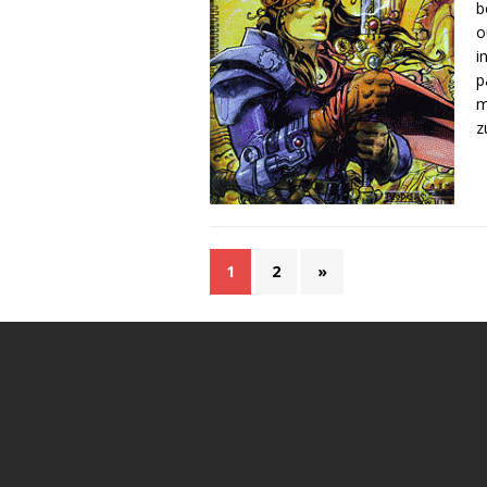
b
o
i
p
m
z
1
2
»