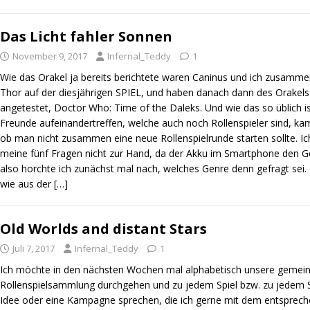
Das Licht fahler Sonnen
November 9, 2017
Infernal_Teddy
1
Wie das Orakel ja bereits berichtete waren Caninus und ich zusamm
Thor auf der diesjährigen SPIEL, und haben danach dann des Orakels
angetestet, Doctor Who: Time of the Daleks. Und wie das so üblich is
Freunde aufeinandertreffen, welche auch noch Rollenspieler sind, ka
ob man nicht zusammen eine neue Rollenspielrunde starten sollte. Ich
meine fünf Fragen nicht zur Hand, da der Akku im Smartphone den G
also horchte ich zunächst mal nach, welches Genre denn gefragt sei
wie aus der
[…]
Old Worlds and distant Stars
Juli 7, 2017
Infernal_Teddy
1
Ich möchte in den nächsten Wochen mal alphabetisch unsere geme
Rollenspielsammlung durchgehen und zu jedem Spiel bzw. zu jedem S
Idee oder eine Kampagne sprechen, die ich gerne mit dem entsprech