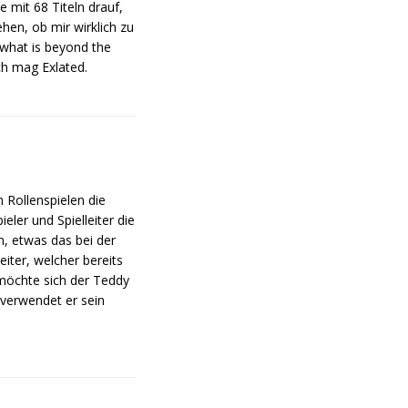
te mit 68 Titeln drauf,
ehen, ob mir wirklich zu
 what is beyond the
ch mag Exlated.
n Rollenspielen die
eler und Spielleiter die
n, etwas das bei der
iter, welcher bereits
 möchte sich der Teddy
 verwendet er sein