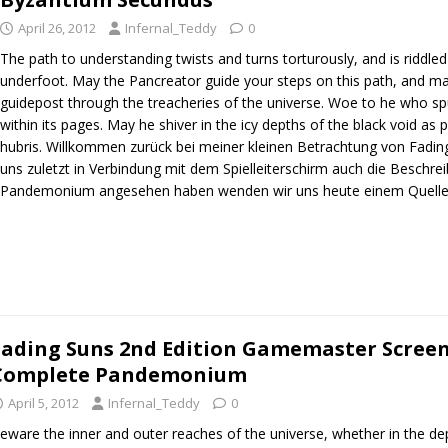
April 26, 2012
Infernal_Teddy
0
The path to understanding twists and turns torturously, and is riddle
underfoot. May the Pancreator guide your steps on this path, and ma
guidepost through the treacheries of the universe. Woe to he who sp
within its pages. May he shiver in the icy depths of the black void as 
hubris. Willkommen zurück bei meiner kleinen Betrachtung von Fadi
uns zuletzt in Verbindung mit dem Spielleiterschirm auch die Beschre
Pandemonium angesehen haben wenden wir uns heute einem Quelle
Fading Suns 2nd Edition Gamemaster Scree
Complete Pandemonium
April 5, 2012
Infernal_Teddy
0
eware the inner and outer reaches of the universe, whether in the de