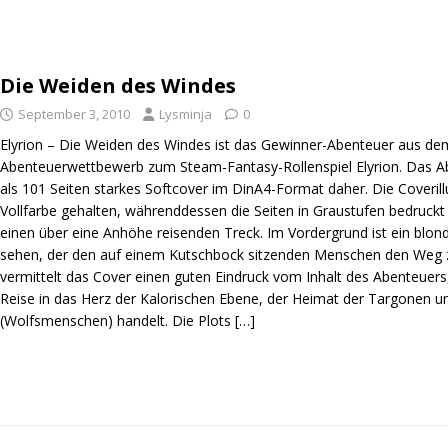
Die Weiden des Windes
September 3, 2010
Lysminja
0
Elyrion – Die Weiden des Windes ist das Gewinner-Abenteuer aus de
Abenteuerwettbewerb zum Steam-Fantasy-Rollenspiel Elyrion. Das
als 101 Seiten starkes Softcover im DinA4-Format daher. Die Coverillus
Vollfarbe gehalten, währenddessen die Seiten in Graustufen bedruckt 
einen über eine Anhöhe reisenden Treck. Im Vordergrund ist ein blond
sehen, der den auf einem Kutschbock sitzenden Menschen den Weg z
vermittelt das Cover einen guten Eindruck vom Inhalt des Abenteuers
Reise in das Herz der Kalorischen Ebene, der Heimat der Targonen 
(Wolfsmenschen) handelt. Die Plots
[…]