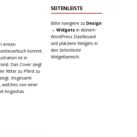
SEITENLEISTE
Bitte navigiere zu
Design
→ Widgets
in deinem
WordPress Dashboard
und platziere Widgets in
m ersten
den
Seitenleiste
 Abenteuerbuch kommt
Widgetbereich.
tration ist in
sind. Das Cover zeigt
er Ritter zu Pferd zu
eigt. Insgesamt
, welches von einer
und Kogashas