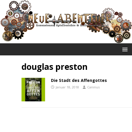
NEUE ABENTEUER
douglas preston
Die Stadt des Affengottes
Januar 18, 2018
Caninus