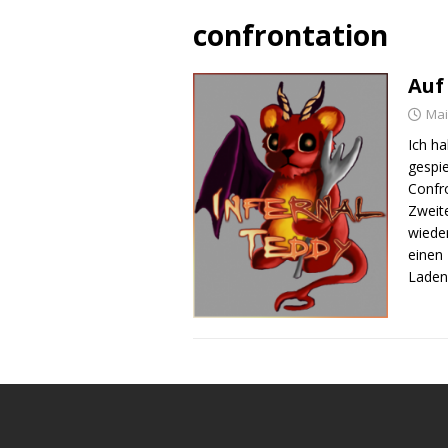
confrontation
Auf
Mai
Ich ha
gespi
Confro
Zweite
wieder
einen
Laden