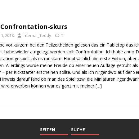
 Confrontation-skurs
 1, 2018
Infernal_Teddy
1
be vor kurzem bei den Teilzeithelden gelesen das ein Tabletop das ic
elt habe wieder aufgelegt werden soll: Confrontation. Ich habe anno
tation gespielt als es rauskam. Hauptsächlich die erste Edition, abe
n. Allerdings wurde meine Freude ob einer neuen Auflage getrübt als 
 – per Kickstarter erscheinen sollte. Und als ich nirgendwo auf der S
 Hinweis darauf fand ob man das Spiel bzw. die Miniaturen irgendwan
 wird erwerben können war es ganz mit meiner
[…]
SEITEN
SUCHE