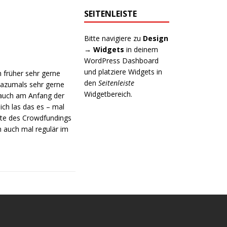
SEITENLEISTE
Bitte navigiere zu
Design
→ Widgets
in deinem
WordPress Dashboard
und platziere Widgets in
h früher sehr gerne
den
Seitenleiste
 Dazumals sehr gerne
Widgetbereich.
r auch am Anfang der
ich las das es – mal
eite des Crowdfundings
n auch mal regulär im