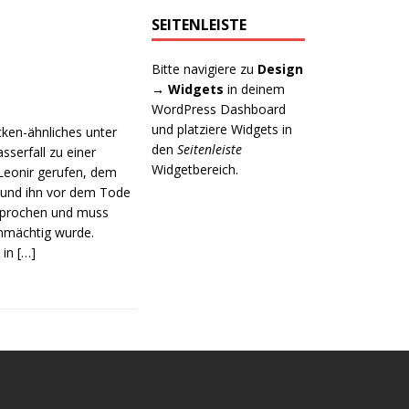
SEITENLEISTE
Bitte navigiere zu
Design
→ Widgets
in deinem
WordPress Dashboard
und platziere Widgets in
ken-ähnliches unter
den
Seitenleiste
serfall zu einer
Widgetbereich.
 Leonir gerufen, dem
n und ihn vor dem Tode
esprochen und muss
hnmächtig wurde.
 in
[…]