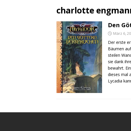
charlotte engman
Den Gö
März 6, 2
Der erste e
Bäumen auf 
steilen Wan
sie dank ih
bewahrt. Ei
dieses mal 
Lycadia kan