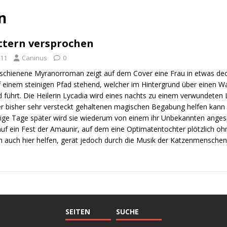
n
ttern versprochen
011
Caninus
0
rschienene Myranorroman zeigt auf dem Cover eine Frau in etwas dec
einem steinigen Pfad stehend, welcher im Hintergrund über einen Was
d führt. Die Heilerin Lycadia wird eines nachts zu einem verwundeten
rer bisher sehr versteckt gehaltenen magischen Begabung helfen kan
nige Tage später wird sie wiederum von einem ihr Unbekannten ang
auf ein Fest der Amaunir, auf dem eine Optimatentochter plötzlich o
n auch hier helfen, gerät jedoch durch die Musik der Katzenmenschen
SEITEN
SUCHE