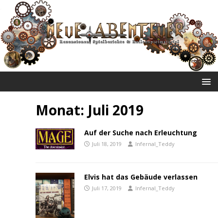
NEUE ABENTEUER
Monat:
Juli 2019
Auf der Suche nach Erleuchtung
Juli 18, 2019
Infernal_Teddy
Elvis hat das Gebäude verlassen
Juli 17, 2019
Infernal_Teddy