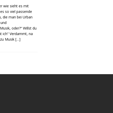
r wie sieht es mit
 es so viel passende
n, die man bei Urban
- und
sik, oder?“ Willst du
cht ich“ Verdammt, na
r zu Musik
[…]