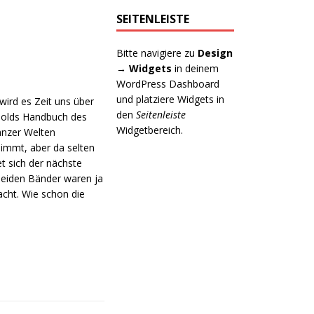
SEITENLEISTE
Bitte navigiere zu
Design
→ Widgets
in deinem
WordPress Dashboard
und platziere Widgets in
ird es Zeit uns über
den
Seitenleiste
obolds Handbuch des
Widgetbereich.
anzer Welten
nimmt, aber da selten
t sich der nächste
 beiden Bänder waren ja
acht. Wie schon die