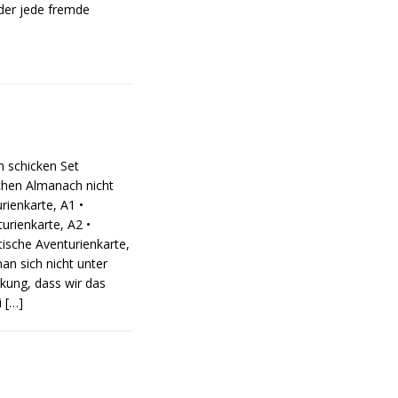
 der jede fremde
m schicken Set
chen Almanach nicht
urienkarte, A1 •
urienkarte, A2 •
tische Aventurienkarte,
an sich nicht unter
kung, dass wir das
i
[…]