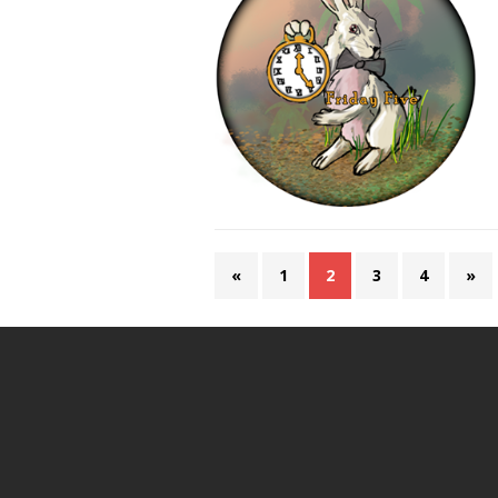
«
1
2
3
4
»