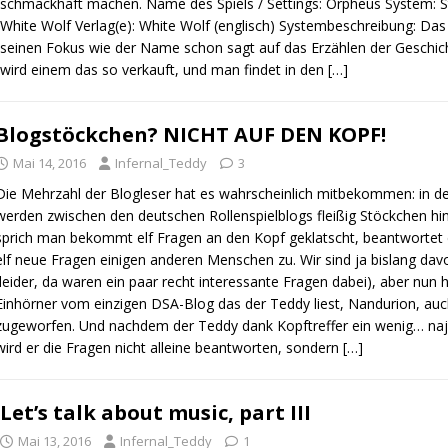
schmackhaft machen. Name des Spiels / Settings: Orpheus System: S
White Wolf Verlag(e): White Wolf (englisch) Systembeschreibung: Das 
seinen Fokus wie der Name schon sagt auf das Erzählen der Geschic
wird einem das so verkauft, und man findet in den
[…]
Blogstöckchen? NICHT AUF DEN KOPF!
Mai 14, 2016
Infernal_Teddy
3
Die Mehrzahl der Blogleser hat es wahrscheinlich mitbekommen: in d
werden zwischen den deutschen Rollenspielblogs fleißig Stöckchen hi
sprich man bekommt elf Fragen an den Kopf geklatscht, beantwortet d
elf neue Fragen einigen anderen Menschen zu. Wir sind ja bislang dav
(leider, da waren ein paar recht interessante Fragen dabei), aber nun 
Einhörner vom einzigen DSA-Blog das der Teddy liest, Nandurion, au
zugeworfen. Und nachdem der Teddy dank Kopftreffer ein wenig… naja
wird er die Fragen nicht alleine beantworten, sondern
[…]
Let’s talk about music, part III
Mai 13, 2016
Infernal_Teddy
1