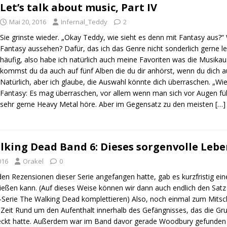
Let’s talk about music, Part IV
Mai 20, 2016
Infernal_Teddy
2
Sie grinste wieder. „Okay Teddy, wie sieht es denn mit Fantasy aus?“ 
Fantasy aussehen? Dafür, das ich das Genre nicht sonderlich gerne lese
häufig, also habe ich natürlich auch meine Favoriten was die Musika
kommst du da auch auf fünf Alben die du dir anhörst, wenn du dich a
Natürlich, aber ich glaube, die Auswahl könnte dich überraschen. „Wi
Fantasy: Es mag überraschen, vor allem wenn man sich vor Augen führ
sehr gerne Heavy Metal höre. Aber im Gegensatz zu den meisten
[…]
lking Dead Band 6: Dieses sorgenvolle Leb
016
Orakel
0
 den Rezensionen dieser Serie angefangen hatte, gab es kurzfristig eine
ließen kann. (Auf dieses Weise können wir dann auch endlich den Sat
-Serie The Walking Dead komplettieren) Also, noch einmal zum Mitsch
 Zeit Rund um den Aufenthalt innerhalb des Gefängnisses, das die Gr
deckt hatte. Außerdem war im Band davor gerade Woodbury gefunden