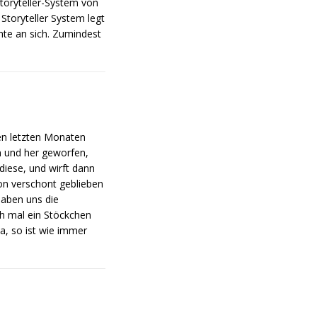
toryteller-System von
Storyteller System legt
hte an sich. Zumindest
en letzten Monaten
n und her geworfen,
iese, und wirft dann
on verschont geblieben
haben uns die
ch mal ein Stöckchen
, so ist wie immer