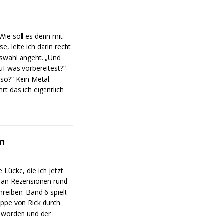
Wie soll es denn mit
, leite ich darin recht
uswahl angeht. „Und
uf was vorbereitest?“
eso?“ Kein Metal.
t das ich eigentlich
en
 Lücke, die ich jetzt
z an Rezensionen rund
reiben: Band 6 spielt
uppe von Rick durch
 worden und der