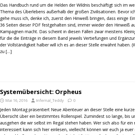
Das Handbuch rund um die Helden der Wildnis beschäftigt sich im we
Thema des Überlebens außerhalb der großen Zivilisationen. Bevor ic
gehe muss ich, denke ich, zuerst den Hinweiß bringen, dass einige Ei
36 Seiten dieser PDF festgehalten sind, immer wieder den Hinweiß au
Kampagnen macht. Das scheint in diesen Fällen zwar meistens Kleinig
für die die Einträge in diesem Band jeweils Vertiefungen und Ergänzu
der Vollständigkeit halber will ich es an dieser Stelle erwähnt haben. (W
zu
[…]
Systemübersicht: Orpheus
Mai 16, 2016
Infernal_Teddy
0
Jeden Montag präsentiert Neue Abenteuer an dieser Stelle eine kurze
Übersicht über ein bestimmtes Rollenspiel. Zumindest so lange, bis 
ausgehen die wir selbst im Regal stehen haben. Wer sich also für ei
interessiert kann sich hier einlesen, vielleicht können wir euch ja eu