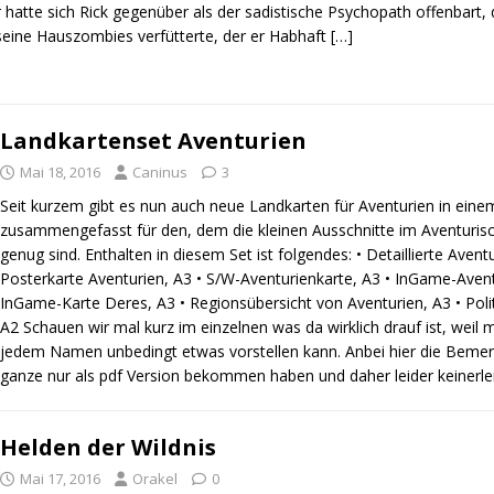
hatte sich Rick gegenüber als der sadistische Psychopath offenbart,
seine Hauszombies verfütterte, der er Habhaft
[…]
Landkartenset Aventurien
Mai 18, 2016
Caninus
3
Seit kurzem gibt es nun auch neue Landkarten für Aventurien in eine
zusammengefasst für den, dem die kleinen Ausschnitte im Aventuris
genug sind. Enthalten in diesem Set ist folgendes: • Detaillierte Avent
Posterkarte Aventurien, A3 • S/W-Aventurienkarte, A3 • InGame-Avent
InGame-Karte Deres, A3 • Regionsübersicht von Aventurien, A3 • Poli
A2 Schauen wir mal kurz im einzelnen was da wirklich drauf ist, weil m
jedem Namen unbedingt etwas vorstellen kann. Anbei hier die Bemer
ganze nur als pdf Version bekommen haben und daher leider keinerle
Helden der Wildnis
Mai 17, 2016
Orakel
0