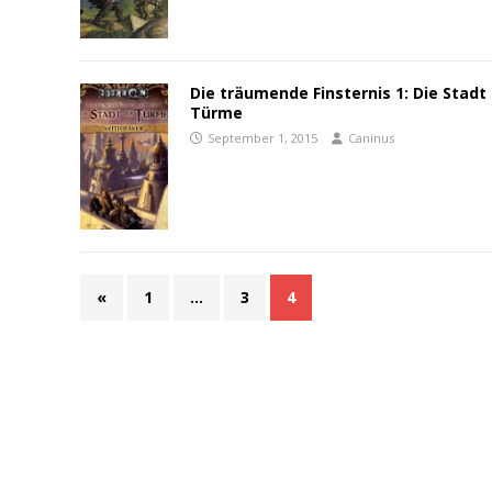
Die träumende Finsternis 1: Die Stadt
Türme
September 1, 2015
Caninus
«
1
…
3
4