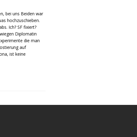
en, bei uns Beiden war
 was hochzuschieben.
s. Ich? SF fixiert?
hwiegen Diplomatin
 Experimente die man
Postierung auf
na, ist keine