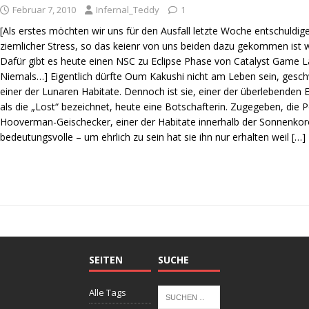
Februar 7, 2010
Infernal_Teddy
1
[Als erstes möchten wir uns für den Ausfall letzte Woche entschuldig
ziemlicher Stress, so das keienr von uns beiden dazu gekommen ist
Dafür gibt es heute einen NSC zu Eclipse Phase von Catalyst Game Lab
Niemals…] Eigentlich dürfte Oum Kakushi nicht am Leben sein, gesc
einer der Lunaren Habitate. Dennoch ist sie, einer der überlebenden
als die „Lost“ bezeichnet, heute eine Botschafterin. Zugegeben, die 
Hooverman-Geischecker, einer der Habitate innerhalb der Sonnenkoro
bedeutungsvolle – um ehrlich zu sein hat sie ihn nur erhalten weil
[…]
SEITEN
SUCHE
Alle Tags