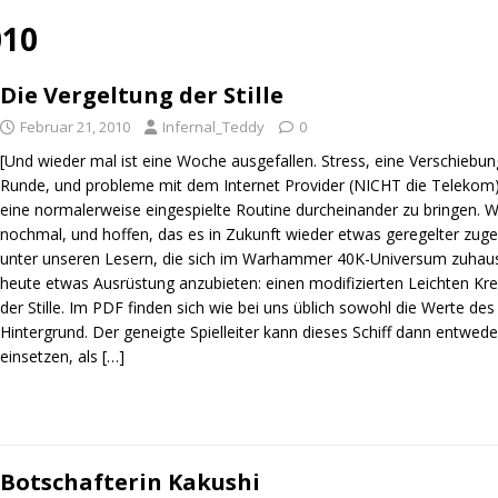
010
Die Vergeltung der Stille
Februar 21, 2010
Infernal_Teddy
0
[Und wieder mal ist eine Woche ausgefallen. Stress, eine Verschiebun
Runde, und probleme mit dem Internet Provider (NICHT die Telekom)
eine normalerweise eingespielte Routine durcheinander zu bringen. W
nochmal, und hoffen, das es in Zukunft wieder etwas geregelter zugeh
unter unseren Lesern, die sich im Warhammer 40K-Universum zuhaus
heute etwas Ausrüstung anzubieten: einen modifizierten Leichten Kre
der Stille. Im PDF finden sich wie bei uns üblich sowohl die Werte des
Hintergrund. Der geneigte Spielleiter kann dieses Schiff dann entwed
einsetzen, als
[…]
Botschafterin Kakushi